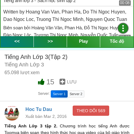
Tiếng anh lớp 3 - Sách học sinh tập 2
00:08
Written by Hoang Van Van, Phan Ha, Do Thi Ngoc Huyen,
Dao Ngoc Loc, Truong Thi Ngoc Minh, Nguyen Quoc Tuan
Biên soạn bởi Hoàng Văn Vân, Phan Hà, Đỗ Thị Ngọc Huyền,
Đào Ngọc Lộc, Trương Thị Ngọc Minh, Nguyễn Quốc Tuấn
00:12
<<
>>
Play
Tốc độ
We're Cooperation from Ken Wilson
Hợp tác cùng Ken Wilson
Tiếng Anh Lớp 3(Tập 2)
00:21
Tiếng Anh Lớp 3
Published by The Ministry of Education and Training
65.098 lượt xem
Vietnam, Education publishing house and McMillan MPC
15
LƯU
Xuất bản bởi Bộ Giáo dục và Đào tạo Việt Nam, Nhà xuất bản
Giáo dục và McMillan MPC
00:28
Server:
Server 1
Server 2
Produced by educational materials joint stock company and
recorded by MacMillan MPC
Hoc Tu Dau
THEO DÕI
569
Xuất bản Mar 2, 2016
Được giới thiệu bởi Công ty cổ phẩn vật liệu giáo dục và ghi âm
bởi McMillan MPC
Tiếng Anh Lớp 3 tập 2.
Chương trình học tiếng Anh được
00:42
Toomva biên soạn theo hình thức học qua video của bộ giáo trình