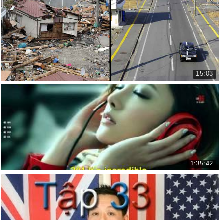
Luyện nghe tiếng Anh theo chủ đề...
135.107 lượt xem
15:03
luyện nghe tiếng anh theo chủ đề Japan In Reco...
Luyện Nghe tiếng anh chủ đề Japa...
116.629 lượt xem
1:35:42
365 Câu - Luyện nghe tiếng Anh căn bản
Luyện nghe hàng ngày
510.196 lượt xem