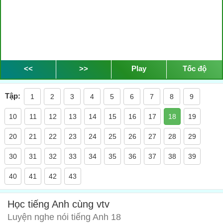
<<
>>
Play
Tốc độ
Tập:
1
2
3
4
5
6
7
8
9
10
11
12
13
14
15
16
17
18
19
20
21
22
23
24
25
26
27
28
29
30
31
32
33
34
35
36
37
38
39
40
41
42
43
Học tiếng Anh cùng vtv
Luyện nghe nói tiếng Anh 18