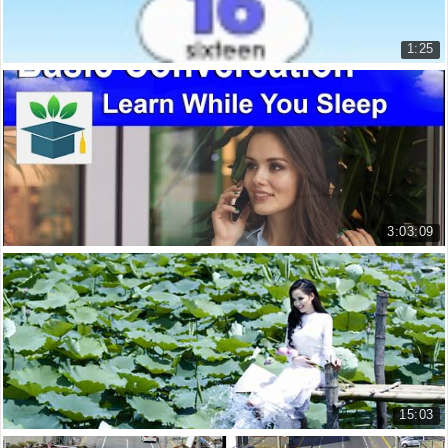
1:25
Học tiếng Anh Số đếm 11-20 Bé học cùng máy bay...
Numbers 11-20 Learning For Kids ...
30.001 lượt xem
3:03:09
Ngủ học cùng Toomva
Luyện nghe tiếng Anh trong lúc N...
44.759 lượt xem
15:03
Luyện nghe tiếng Anh theo chủ đề: Áo dài Việt ...