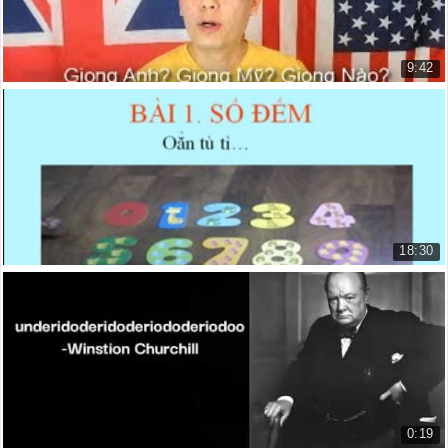
9:42
1. Nên học nói tiếng Anh theo giọng Anh hay Mỹ...
1. Nên học nói tiếng Anh theo gi...
59.063 lượt xem
18:30
Học số đếm trong tiếng Anh
Số đếm trong tiếng Anh
16.391 lượt xem
0:19