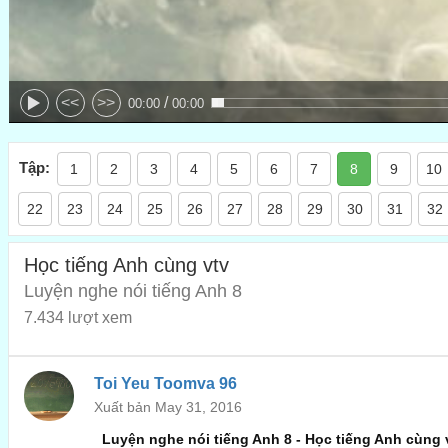
/
<<
>>
00:00
00:00
Tập:
1
2
3
4
5
6
7
8
9
10
22
23
24
25
26
27
28
29
30
31
32
Học tiếng Anh cùng vtv
Luyện nghe nói tiếng Anh 8
7.434 lượt xem
Toi Yeu Toomva 96
Xuất bản May 31, 2016
Luyện nghe nói tiếng Anh 8
- Học tiếng Anh cùng 