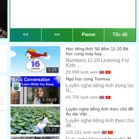
<<
>>
Pause
Tốc độ
Học tiếng Anh Số đếm 11-20 Bé
học cùng máy bay...
Numbers 11-20 Learning For
Kids ...
1:25
29.998 lượt xem
Ngủ học cùng Toomva
Luyện nghe tiếng Anh trong lúc
N...
44.756 lượt xem
3:03:09
Luyện nghe tiếng Anh theo chủ đề:
Áo dài Việt ...
Luyện nghe tiếng Anh theo chủ
đề...
15:03
135.101 lượt xem