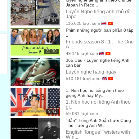
luyện nghe tiếng anh theo chủ đề
Japan In Reco...
Luyện Nghe tiếng anh chủ đề
Japa...
15:03
116.625 lượt xem
Phim những người bạn phần 8 tập
1
Friends season 8 - 1 : The One
A...
22:30
49.145 lượt xem
365 Câu - Luyện nghe tiếng Anh
căn bản
Luyện nghe hàng ngày
510.181 lượt xem
1:35:42
1. Nên học nói tiếng Anh theo
giọng Anh hay Mỹ...
1. Nên học nói tiếng Anh theo
gi...
9:42
59.061 lượt xem
"Bắn" Tiếng Anh Xoắn Lưỡi Cùng
Thủ Tướng Anh W...
English Tongue Twisters with
Win...