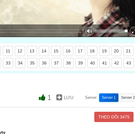
11
12
13
14
15
16
17
18
19
20
21
33
34
35
36
37
38
39
40
41
42
43
1
LƯU
Server:
Server 1
Server 2
THEO DÕI
3475
vtv