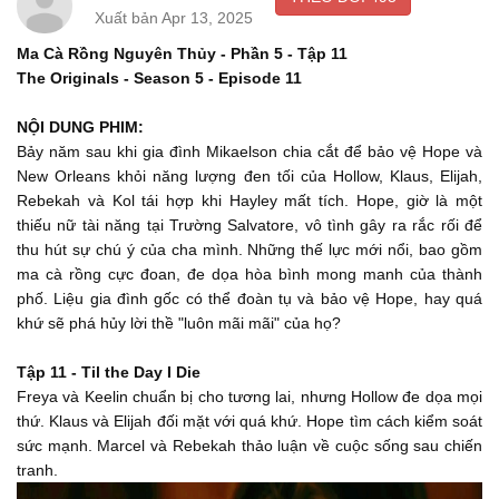
Josh, cậu sao thế?
00:24
Xuất bản Apr 13, 2025
Well, that can’t be good.
Ma Cà Rồng Nguyên Thủy - Phần 5 - Tập 11
Cái này hơi tệ đúng không.
The Originals - Season 5 - Episode 11
00:25
Try to hold still. It’s already in my heart.
NỘI DUNG PHIM:
- Cố nằm im nào. - Nó đã vào tim rồi.
Bảy năm sau khi gia đình Mikaelson chia cắt để bảo vệ Hope và
00:27
New Orleans khỏi năng lượng đen tối của Hollow, Klaus, Elijah,
Rest in peace, dear friend.
Rebekah và Kol tái hợp khi Hayley mất tích. Hope, giờ là một
thiếu nữ tài năng tại Trường Salvatore, vô tình gây ra rắc rối để
Hãy yên nghỉ bạn tôi.
00:30
thu hút sự chú ý của cha mình. Những thế lực mới nổi, bao gồm
What’s happening to me?
ma cà rồng cực đoan, đe dọa hòa bình mong manh của thành
phố. Liệu gia đình gốc có thể đoàn tụ và bảo vệ Hope, hay quá
Chuyện gì đang xảy ra với con thế này?
00:33
khứ sẽ phá hủy lời thề "luôn mãi mãi" của họ?
You need to rid yourself of this darkness.
Tập 11 - Til the Day I Die
Con phải giải thoát mình khỏi thứ bóng tối đó.
00:35
Freya và Keelin chuẩn bị cho tương lai, nhưng Hollow đe dọa mọi
Go on, sweetheart. Let it all out.
thứ. Klaus và Elijah đối mặt với quá khứ. Hope tìm cách kiểm soát
sức mạnh. Marcel và Rebekah thảo luận về cuộc sống sau chiến
Nào con yêu. Hãy giải thoát nó đi.
00:36
tranh.
They gonna come back?