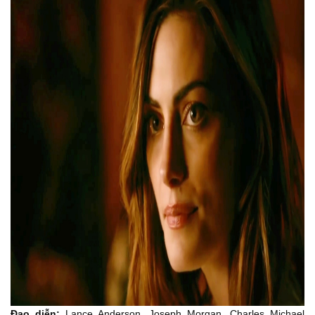
Chúng có trở lại không?
00:40
The lines and the whispers? I don’t know.
- Đường đen và những lời thì thầm ấy? - Bố không biết.
00:42
Where’s Bill? If he dies,
- Bill đâu? - Nếu chú ấy chết,
00:44
it’ll trigger my curse.
tớ sẽ khởi động lời nguyền.
00:47
I know things will never be the same.
Chị biết mọi thứ sẽ không còn như trước nữa.
01:02
Not after so much loss.
Không thể sau quá nhiều mất mát.
01:13
And I’m so sad about Josh
Và chị rất buồn về Josh
01:17
Đạo diễn:
Lance Anderson, Joseph Morgan, Charles Michael