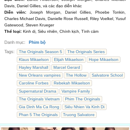
and Ivy and...
Davis, Daniel Gillies, và các đạo diễn khác
và Ivy và...
Diễn viên:
Joseph Morgan, Daniel Gillies, Phoebe Tonkin,
01:21
Charles Michael Davis, Danielle Rose Russell, Riley Voelkel, Yusuf
everything that Hope is going through,
Gatewood, Steven Krueger
Thể loại:
Kinh dị, Siêu nhiên, Chính kịch, Tình cảm
mọi thứ mà Hope đang trải qua,
01:23
Danh mục:
Phim bộ
but I look at you and...
nhưng chị nhìn vào em và...
Tags:
The Originals Season 5
The Originals Series
01:25
Klaus Mikaelson
Elijah Mikaelson
Hope Mikaelson
I can’t help it.
Hayley Marshall
Marcel Gerard
chị không cưỡng lại được.
01:28
New Orleans vampires
The Hollow
Salvatore School
I’m happy.
Caroline Forbes
Rebekah Mikaelson
Chị hạnh phúc.
Supernatural Drama
Vampire Family
01:30
The Originals Vietnam
Phim The Originals
It just feels so selfish.
Gia Dinh Ma Ca Rong
Siêu Nhien Va Kinh Di
Cảm thấy thật là ích kỷ.
01:32
Phan 5 The Originals
Truong Salvatore
Josh and Ivy wouldn’t think so.
Josh và Ivy sẽ không nghĩ như thế đâu.