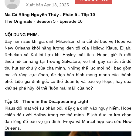
And with that,
Xuất bản Apr 13, 2025
Và vì vậy
Ma Cà Rồng Nguyên Thủy - Phần 5 - Tập 10
00:15
The Originals - Season 5 - Episode 10
you'll be at peace yourself.
cậu cũng tìm được bình yên cho chính mình.
NỘI DUNG PHIM:
00:16
Bảy năm sau khi gia đình Mikaelson chia cắt để bảo vệ Hope và
Should we expect your brother?
New Orleans khỏi năng lượng đen tối của Hollow, Klaus, Elijah,
Chúng ta có nên đợi em trai cô không?
Rebekah và Kol tái hợp khi Hayley mất tích. Hope, giờ là một
00:18
thiếu nữ tài năng tại Trường Salvatore, vô tình gây ra rắc rối để
Roman knows that he's not welcome
thu hút sự chú ý của cha mình. Những thế lực mới nổi, bao gồm
Roman biết thằng bé không được chào đón ở đây
ma cà rồng cực đoan, đe dọa hòa bình mong manh của thành
00:19
phố. Liệu gia đình gốc có thể đoàn tụ và bảo vệ Hope, hay quá
in this city, after the part he played
khứ sẽ phá hủy lời thề "luôn mãi mãi" của họ?
trong thành phố này, sau vai trò của nó
00:21
Tập 10 - There in the Disappearing Light
in my mother's plan.
Klaus đối mặt với sự phản bội, đẩy gia đình vào nguy hiểm. Hope
chiến đấu với Hollow trong cơ thể mình. Elijah đưa ra lựa chọn
trong kế hoạch của mẹ.
00:23
đau lòng để bảo vệ gia đình. Freya và Marcel hợp sức cứu New
Are the Werewolves really worth dying for?
Orleans.
Lũ người sói có thật sự đáng để hy sinh không?