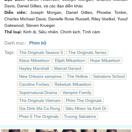
Con sẽ như thế cả đời ư?
Davis, Daniel Gillies, và các đạo diễn khác
00:47
Diễn viên:
Joseph Morgan, Daniel Gillies, Phoebe Tonkin,
A rage that can only be quieted by violence?
Charles Michael Davis, Danielle Rose Russell, Riley Voelkel, Yusuf
Một cơn thịnh nộ chỉ được dập tắt bởi bạo lực?
Gatewood, Steven Krueger
00:48
Thể loại:
Kinh dị, Siêu nhiên, Chính kịch, Tình cảm
Hope, if violence is what you need to feel better,
Danh mục:
Phim bộ
Hope, nếu bạo lực là thứ con cần để cảm thấy khá hơn,
00:51
Tags:
The Originals Season 5
The Originals Series
then you have the perfect father.
Klaus Mikaelson
Elijah Mikaelson
Hope Mikaelson
vậy thì con có một người bố hoàn hảo rồi đấy.
00:54
Hayley Marshall
Marcel Gerard
Do it again.
New Orleans vampires
The Hollow
Salvatore School
Làm lại đi.
Caroline Forbes
Rebekah Mikaelson
01:06
Supernatural Drama
Vampire Family
Harder this time.
The Originals Vietnam
Phim The Originals
Lần này mạnh hơn.
01:08
Gia Dinh Ma Ca Rong
Siêu Nhien Va Kinh Di
All of that pain, that simmering darkness.
Phan 5 The Originals
Truong Salvatore
Tất cả nỗi đau đó, thứ bóng tối sôi sục đó.
01:11