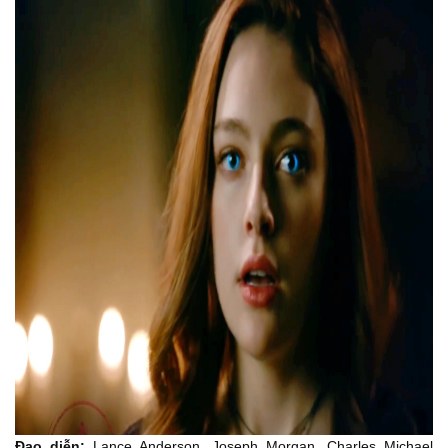
00:24
You're damn right.
Cậu nói chuẩn cmnr.
00:27
So, what, did he just come here to bluff?
Vậy hắn chỉ đến đây để lên mặt thôi à?
00:32
He wanted to find out what side I was gonna choose.
Hắn đến để xem tôi chọn phe nào.
00:34
And he wanted to punish me.
Và để trừng phạt tôi nếu tôi chọn sai.
00:36
- To peace. - To peace.
- Vì hòa bình. - Vì hòa bình.
00:37
Ivy!
Ivy!
00:42
Is this the rest of my life?
Đạo diễn:
Lance Anderson, Joseph Morgan, Charles Michael