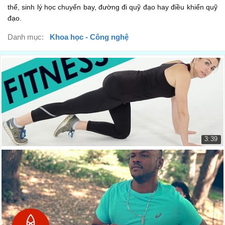
thể, sinh lý học chuyến bay, đường đi quỹ đạo hay điều khiển quỹ
hay điều khiển quỹ đạo
00:25
đạo.
Another part of the astronaut
Danh mục:
Khoa học - Công nghệ
Một phần khác trong việc đào tạo
00:27
basic training is survival training
cơ bản1 phi hành gia là đào tạo sự sinh tồn
00:28
In the days of Gemini
Trong những ngày ở trên con tàu Gemini
00:31
you never knew for sure
3:39
bạn không bao giờ biết chắc chắn
00:32
12 bài tập để thay đổi cuộc sống của bạn
where a spacecraft might land
12 Exercises To Change Your Life...
được địa điểm mà 1 tàu vũ trụ có thể hạ cánh
00:33
5.857 lượt xem
if there was an emergency
nếu có 1 tình huống khẩn cấp
00:35