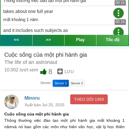
Thông thường việc đào tạo một phi hành gia
00:15
takes about one full year
mất khoảng 1 năm
00:16
and it includes such subjects as
và nó bao gồm các môn như
<<
>>
Play
Tốc độ
00:18
astronomy
Cuộc sống của một phi hành gia
Thiên văn học
00:21
The life of an astronaut
astrophysics
10.002 lượt xem
8
LƯU
vật lý học thiên thể
00:21
Server:
Server 1
Server 2
flight physiology
sinh lý học chuyến bay
Minoru
00:22
THEO DÕI
1993
Xuất bản Jul 25, 2015
orbital trajectories
Cuộc sống của một phi hành gia
đường đi quỹ đạo
00:24
Thông thường việc đào tạo một phi hành gia mất khoảng 1
or orbital management
nămvà nó bao gồm các môn như hiên văn học, vật lý học thiên