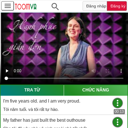
Đăng nhập
Đăng ký
TRA TỪ
CHỨC NĂNG
I'm five years old. and I am very proud.
Tôi năm tuổi. và tôi rất tự hào.
00:13
My father has just built the best outhouse