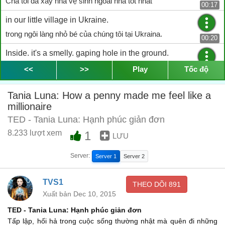
Cha tôi đã xây nhà vệ sinh ngoài nhà tốt nhất
00:17
in our little village in Ukraine.
trong ngôi làng nhỏ bé của chúng tôi tại Ukraina.
00:20
Inside. it's a smelly. gaping hole in the ground.
Bên trong. có một cái lỗ hở bốc mùi trên mặt đất
<<
>>
Play
Tốc độ
00:23
but outside. it's pearly white formica
Tania Luna: How a penny made me feel like a
nhưng bên ngoài. nó nó được bao phoocmica trắng như ngọc trai
millionaire
00:26
TED - Tania Luna: Hạnh phúc giản đơn
and it literally gleams in the sun.
8.233 lượt xem
1
Nó thực sự lấp lánh dưới ánh sáng mặt trời
LƯU
00:30
This makes me feel so proud. so important.
Server:
Server 1
Server 2
Điều này làm khiến tôi cảm thấy rất tự hào. rất quan trọng.
00:34
TVS1
THEO DÕI
891
that I appoint myself the leader of my little group of friends
Xuất bản Dec 10, 2015
Tôi chỉ định mình là người lãnh đạo trong nhóm nhỏ gồm những
TED - Tania Luna: Hạnh phúc giản đơn
người bạn
00:37
Tấp lập, hối hả trong cuộc sống thường nhật mà quên đi những