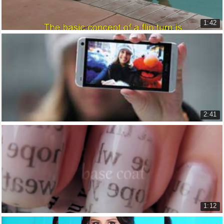
1:42
Cách lật xoay người khi bơi
How to do a flip turn
18.717 lượt xem
2:41
Bức ảnh tự sướng đẹp nhất của bạn
Your best selfie
8.032 lượt xem
1:12
Nghệ thuật vẽ móng tay mực in