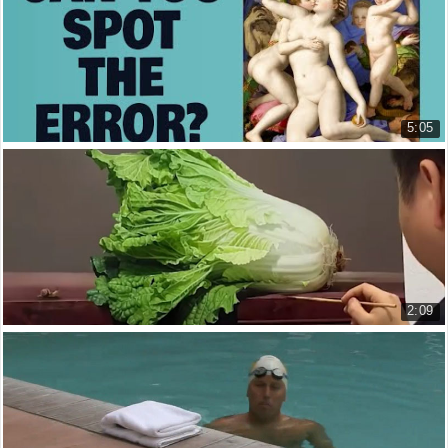
The Making of Painting Golden Wi...
5.678 lượt xem
5:05
Bạn có đoán được cái "sai sai" những trong bứ...
Can you guess what's wrong with ...
5.896 lượt xem
2:09
Những Bức Tranh Chỉ Nhìn Thôi Đã Thấy Đói
These Paintings Look Literally L...
2.768 lượt xem