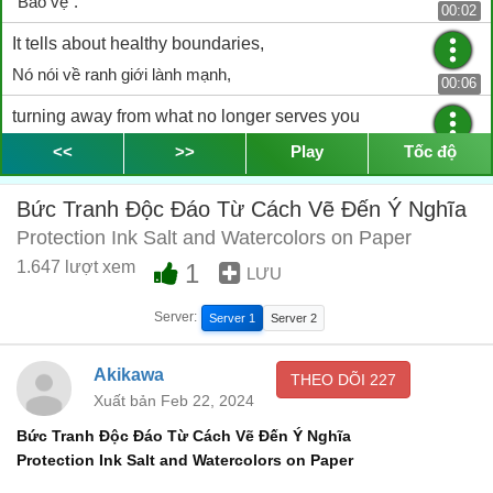
"Bảo vệ".
00:02
It tells about healthy boundaries,
Nó nói về ranh giới lành mạnh,
00:06
turning away from what no longer serves you
về việc quay lưng lại với những gì không còn tốt với ta
<<
>>
Play
Tốc độ
00:08
and the ability to find strength even in vulnerability.
Bức Tranh Độc Đáo Từ Cách Vẽ Đến Ý Nghĩa
và khả năng tìm thấy sức mạnh ngay cả khi ta dễ bị tổn thương.
00:10
Protection Ink Salt and Watercolors on Paper
1.647 lượt xem
1
LƯU
Server:
Server 1
Server 2
Akikawa
THEO DÕI
227
Xuất bản Feb 22, 2024
Bức Tranh Độc Đáo Từ Cách Vẽ Đến Ý Nghĩa
Protection Ink Salt and Watercolors on Paper