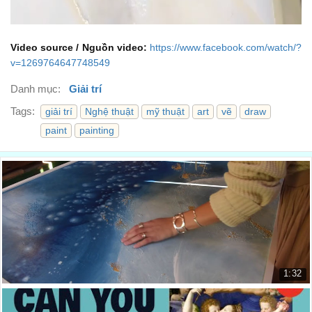
Video source / Nguồn video:
https://www.facebook.com/watch/?
v=1269764647748549
Danh mục:
Giải trí
Tags:
giải trí
Nghệ thuật
mỹ thuật
art
vẽ
draw
paint
painting
1:32
Bức Tranh Những Ngọn Gió Hoàng Kim Của Cô Hoạ ...