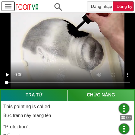
Đăng nhập
Đăng ký
TRA TỪ
CHỨC NĂNG
This painting is called
Bức tranh này mang tên
00:00
"Protection".