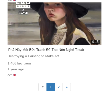
0:15
Phá Hủy Một Bức Tranh Để Tạo Nên Nghệ Thuật
Destroying a Painting to Make Art
1.486 lượt xem
1 year ago
cc:
«
1
2
»