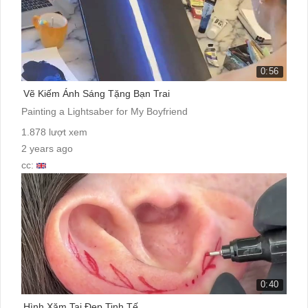
0:56
Vẽ Kiếm Ánh Sáng Tặng Bạn Trai
Painting a Lightsaber for My Boyfriend
1.878 lượt xem
2 years ago
cc:
0:40
Hình Xăm Tai Đẹp Tinh Tế