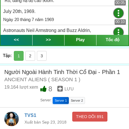
"Rõ, đang hạ độ cao 900m."
00:05
July 20th, 1969.
Ngày 20 tháng 7 năm 1969
00:10
Astronauts Neil Armstrong and Buzz Aldrin,
Phi hành gia Neil Armstrong và Buzz Aldrin,
<<
>>
Play
Tốc độ
00:13
became the first man to land on the moon.
Tập:
1
2
3
đã trở thành những người đầu tiên đổ bộ lên Mặt Trăng.
00:17
It's one small step for man...
Người Ngoài Hành Tinh Thời Cổ Đại - Phần 1
"Bước chân nhỏ của một người...
ANCIENT ALIENS ( SEASON 1 )
00:21
19.164 lượt xem
8
... but...
LƯU
... nhưng là ...
00:24
Server:
Server 1
Server 2
... giant leap for mankind.
TVS1
...bước tiến dài của nhân loại".
THEO DÕI
891
00:25
Xuất bản Sep 23, 2018
Just like aliens, visiting from another world.