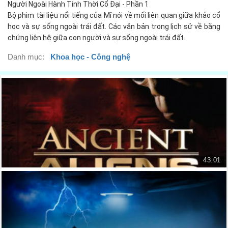
Người Ngoài Hành Tinh Thời Cổ Đại - Phần 1
Như thể người ngoài hành tinh đến đây từ một thế giới khác.
00:29
Bộ phim tài liệu nổi tiếng của Mĩ nói về mối liên quan giữa khảo cổ
học và sự sống ngoài trái đất. Các văn bản trong lịch sử về bằng
It have been stuff of science fiction.
chứng liên hệ giữa con người và sự sống ngoài trái đất.
Điều đó từng bị coi là khoa học viễn tưởng.
00:37
Danh mục:
Khoa học - Công nghệ
Now...
Nhưng giờ đây...
00:40
everything that could be imagined,
mọi thứ đã rõ ràng
00:41
seem possible.
là hiện thực.
00:43
43:01
If mankind could travel the skies and go to other planets,
Người Ngoài Hành Tinh Thời Cổ Đại - Phần 2
Nếu như loài người có thể vượt không gian để tới hành tinh khác,
00:45
ANCIENT ALIENS - SEASON 2
Why couldn't beings from other planets,
13.373 lượt xem
thì những sinh vật từ hành tinh khác
00:50