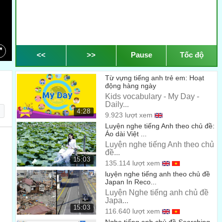
<<
>>
Pause
Tốc độ
Từ vựng tiếng anh trẻ em: Hoạt
động hàng ngày
Kids vocabulary - My Day -
Daily...
4:28
9.923 lượt xem
Luyện nghe tiếng Anh theo chủ đề:
Áo dài Việt ...
Luyện nghe tiếng Anh theo chủ
đề...
15:03
135.114 lượt xem
luyện nghe tiếng anh theo chủ đề
Japan In Reco...
Luyện Nghe tiếng anh chủ đề
Japa...
15:03
116.640 lượt xem