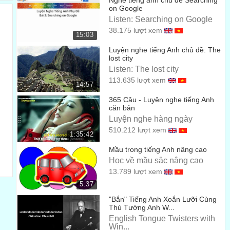
Nghe tiếng anh chủ đề Searching
on Google
Listen: Searching on Google
38.175 lượt xem
15:03
Luyện nghe tiếng Anh chủ đề: The
lost city
Listen: The lost city
113.635 lượt xem
14:57
365 Câu - Luyện nghe tiếng Anh
căn bản
Luyện nghe hàng ngày
510.212 lượt xem
1:35:42
Mầu trong tiếng Anh nâng cao
Học về mầu sắc nâng cao
13.789 lượt xem
5:37
"Bắn" Tiếng Anh Xoắn Lưỡi Cùng
Thủ Tướng Anh W...
English Tongue Twisters with
Win...