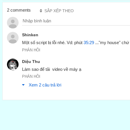
2 comments
SẮP XẾP THEO
Shinken
Một số script bị lỗi nhé. Vd: phút 
35:29
 ..."my house" chứ
PHẢN HỒI
Diệu Thu
Làm sao để tải  video về máy ạ
PHẢN HỒI
Xem 2 câu trả lời