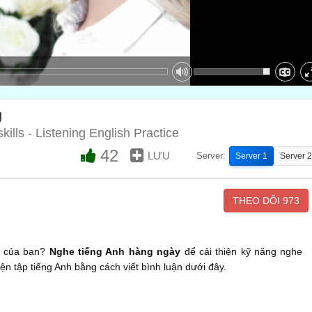
g
kills - Listening English Practice
42
LƯU
Server:
Server 1
Server 2
THEO DÕI
973
h của bạn?
Nghe tiếng Anh hàng ngày
để cải thiện kỹ năng nghe
yện tập tiếng Anh bằng cách viết bình luận dưới đây.