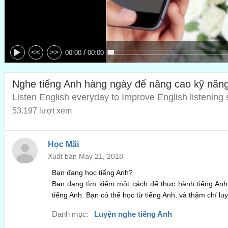
/
<<
>>
00:00
00:00
Nghe tiếng Anh hàng ngày để nâng cao kỹ năn
Listen English everyday to Improve English listening s
53.197 lượt xem
Học Mãi
Xuất bản May 21, 2018
Bạn đang học tiếng Anh?
Bạn đang tìm kiếm một cách để thực hành tiếng An
tiếng Anh. Bạn có thể học từ tiếng Anh, và thậm chí lu
Danh mục:
Luyện nghe tiếng Anh