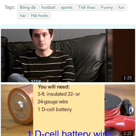
Tags:
Bóng đá
football
sports
Thể thao
Funny
fun
hài
Hài hước
1:23
cách đương đầu với một ngày tồi tệ
How to Cope with a Bad Day
27.972 lượt xem
2:27