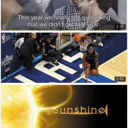
1:30
Thế hệ mới đã sẵn sàng- Samsung Galaxy S III
The Next Big Thing is Already He...
10.018 lượt xem
1:02
Israel áp dụng công nghệ 3D trong truyền hình ...
Israeli start-up brings 3D techn...
10.548 lượt xem