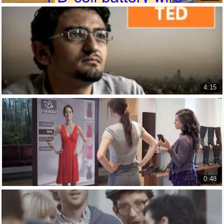
Cách tự làm một mô tơ điện đơn giản
How to Make a Simple Electric Mo...
19.713 lượt xem
4:15
TED - Fabian Hemmert: Thay đổi hình dạng - tươ...
TED - Fabian Hemmert: The shape-...
18.493 lượt xem
0:48
Mua sắm trong tương lai
The future of shopping
14.022 lượt xem