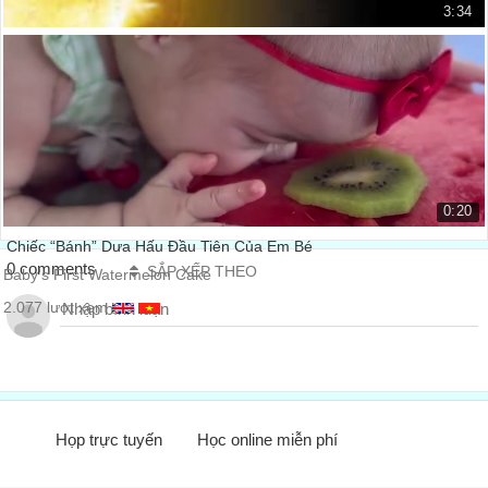
3:34
Bề mặt của mặt trời
The surface of the sun
8.338 lượt xem
0:20
Chiếc “Bánh” Dưa Hấu Đầu Tiên Của Em Bé
0 comments
SẮP XẾP THEO
Baby's First Watermelon Cake
2.077 lượt xem
Họp trực tuyến
Học online miễn phí