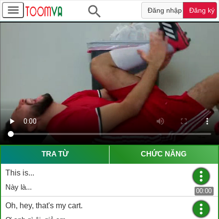
Đăng nhập
Đăng ký
TRA TỪ
CHỨC NĂNG
This is...
Này là...
00:00
Oh, hey, that's my cart.