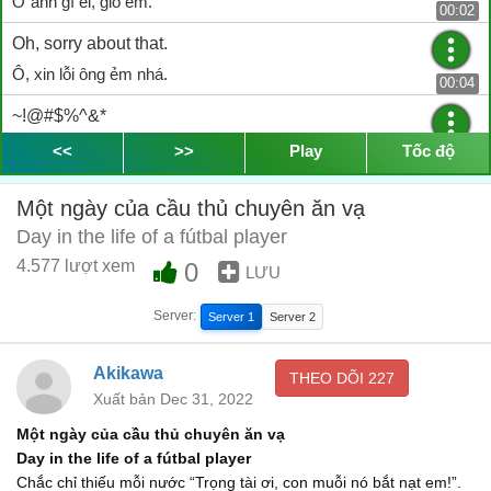
Ơ anh gì êi, giỏ em.
00:02
Oh, sorry about that.
Ô, xin lỗi ông ẻm nhá.
00:04
~!@#$%^&*
~!@#$%^&*
<<
>>
Play
Tốc độ
00:06
Một ngày của cầu thủ chuyên ăn vạ
Day in the life of a fútbal player
4.577 lượt xem
0
LƯU
Server:
Server 1
Server 2
Akikawa
THEO DÕI
227
Xuất bản Dec 31, 2022
Một ngày của cầu thủ chuyên ăn vạ
Day in the life of a fútbal player
Chắc chỉ thiếu mỗi nước “Trọng tài ơi, con muỗi nó bắt nạt em!”.