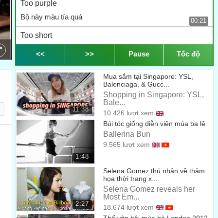
Too purple
Bộ này màu tía quá
00:21
Too short
Bộ này lại ngắn quá
<<
>>
Pause
Tốc độ
00:23
Too hard
Mua sắm tại Singapore: YSL,
Bộ này trông hơi thô
Balenciaga, & Gucc...
00:24
Shopping in Singapore: YSL,
That new?
Bale...
11:38
10.426 lượt xem
Vậy còn mẫu mới này thì sao
00:25
Búi tóc giống diễn viên múa ba lê
Okay
Ballerina Bun
9.565 lượt xem
Cũng được
00:26
1:48
I think my mom was this
Selena Gomez thú nhận về thảm
họa thời trang x...
Tôi nghĩ bộ này hợp với mẹ mình
00:28
Selena Gomez reveals her
Most Em...
This's Great
2:27
18.674 lượt xem
Bộ này tuyệt đấy
00:33