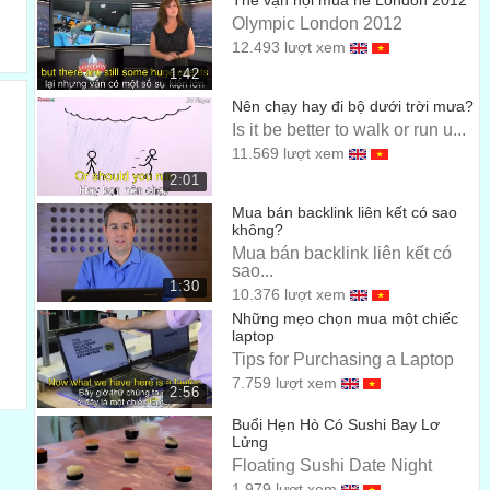
Thế vận hội mùa hè London 2012
Olympic London 2012
-
12.493 lượt xem
Doanh nghiệp của bạn có thể làm được gì với không gian
1:42
mạng vô tận?
00:37
Nên chạy hay đi bộ dưới trời mưa?
Is it be better to walk or run u...
11.569 lượt xem
2:01
Mua bán backlink liên kết có sao
không?
Mua bán backlink liên kết có
sao...
1:30
10.376 lượt xem
Những mẹo chọn mua một chiếc
laptop
Tips for Purchasing a Laptop
7.759 lượt xem
2:56
Buổi Hẹn Hò Có Sushi Bay Lơ
Lửng
Floating Sushi Date Night
1.979 lượt xem