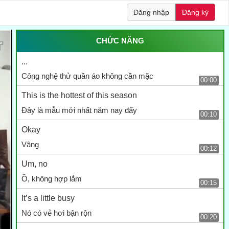
Đăng nhập
Đăng ký
CHỨC NĂNG
...
Công nghệ thử quần áo không cần mặc
00:00
This is the hottest of this season
Đây là mẫu mới nhất năm nay đấy
00:10
Okay
Vâng
00:12
Um, no
Ồ, không hợp lắm
00:15
It’s a little busy
Nó có vẻ hơi bận rộn
00:20