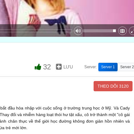
32
LƯU
Server:
Server 1
Server 2
THEO DÕI
3120
 bắt đầu hòa nhập với cuộc sống ở trường trung học ở Mỹ. Và Cady
hay đổi và nhiễm hàng loạt thói hư tật xấu, cô trở thành một "cô gái
cảnh chân thực về thế giới học đường không đơn giản hồn nhiên và
a trẻ mới lớn.