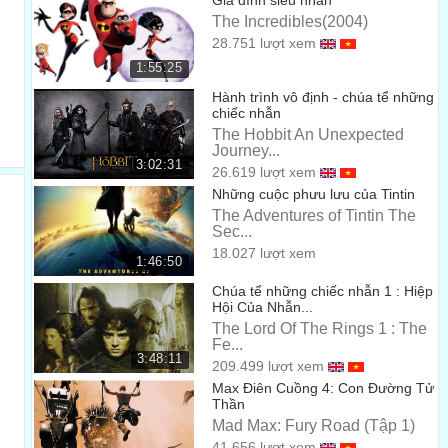
Gia đình siêu nhân
lẽ thường thôi.
00:56
The Incredibles(2004)
But, you know, this usually happens when the kid is 5.
28.751 lượt xem
Nhưng, bạn biết rồi đấy, điều đó chỉ bắt đầu khi bạn mới lên
1:55:25
5.
Hành trình vô định - chúa tể những
00:59
chiếc nhẫn
I'm 16 and until today, I was home-schooled.
The Hobbit An Unexpected
Journey...
Tôi đã 16 tuổi thế mà cho đến hôm nay, tôi chỉ được bố mẹ
3:02:31
26.619 lượt xem
dạy học ở nhà.
01:02
Những cuộc phưu lưu của Tintin
The Adventures of Tintin The
I know what you're thinking. "Home-schooled kids are
Sec...
freaks."
18.027 lượt xem
1:46:50
Tôi biết bạn đang nghĩ gì. Những đứa trẻ tự học ở nhà luôn
Chúa tể những chiếc nhẫn 1 : Hiệp
luôn rất kỳ quái.
Hội Của Nhẫn...
01:06
The Lord Of The Rings 1 : The
X-Y-L-O-C-A-R-P. Xylocarp.
Fe...
3:48:11
X-Y-L-O-C-A-R-P. Xylocarp.
209.499 lượt xem
01:09
Max Điên Cuồng 4: Con Đường Tử
Or that we're weirdly religious or something.
Thần
Mad Max: Fury Road (Tập 1)
Hoặc là có tín ngưỡng sai trầm trọng.
01:14
41.656 lượt xem