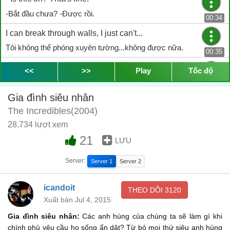
-Bắt đầu chưa? -Được rồi.
00:34
I can break through walls, I just can't...
Tôi không thể phóng xuyên tường...không được nữa.
00:35
That's fine. - I can't get this on.
<<
>>
Play
Tốc độ
-Cũng được. -Mặc bộ áo này cũng hết vừa.
00:38
Gia đình siêu nhân
Mr. Incredible... Do you have a secret identity?
The Incredibles(2004)
Ông Incredible... Ông có danh tánh bí mật nào không?
00:40
28.734 lượt xem
Every superhero has a secret identity.
21
LƯU
Siêu nhân nào cũng có 1 danh tánh bí mật...
00:44
Server:
Server 1
Server 2
I don't know a single one who doesn't.
Tôi không biết người nào mà lại không có.
icandoit
00:45
THEO DÕI
3120
Xuất bản Jul 4, 2015
Who wants the pressure of being super all the time?
Gia đình siêu nhân:
Các anh hùng của chúng ta sẽ làm gì khi
Ai lại muốn bị áp lực vì cứ phải làm siêu nhân suốt?
00:48
chính phủ yêu cầu họ sống ẩn dật? Từ bỏ mọi thứ siêu anh hùng