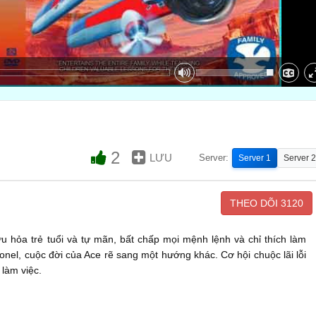
2
LƯU
Server:
Server 1
Server 2
THEO DÕI
3120
 hỏa trẻ tuổi và tự mãn, bất chấp mọi mệnh lệnh và chỉ thích làm
onel, cuộc đời của Ace rẽ sang một hướng khác. Cơ hội chuộc lãi lỗi
làm việc.