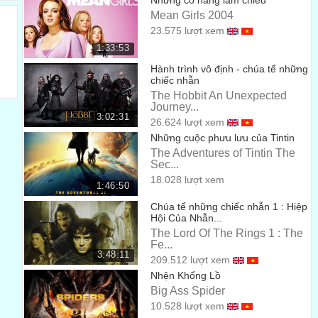
Những cô nàng lắm chiêu
got what you need, but I could never tell you that
Mean Girls 2004
Có thứ bạn cần nhưng Nhưng không bao giờ có thể nói với
23.575 lượt xem
bạn
1:33:53
00:43
Hành trình vô định - chúa tể những
I know what you need
chiếc nhẫn
Tôi biết bạn cần gì
The Hobbit An Unexpected
00:47
Journey...
know what you need
3:02:31
26.624 lượt xem
Biết bạn cần gì
Những cuộc phưu lưu của Tintin
00:50
The Adventures of Tintin The
Sec...
You need for me to tell you that...
18.028 lượt xem
Bạn cần mình để nói bạn biết..
1:46:50
00:53
Chúa tể những chiếc nhẫn 1 : Hiệp
Sky force emergency hotline. what seems to be the
Hội Của Nhẫn...
problem?
The Lord Of The Rings 1 : The
Fe...
Đường dây nóng của lực lượng bảo vệ trên không. Có vấn
3:48:11
209.512 lượt xem
đề gì không?
00:57
Nhện Khổng Lồ
Big Ass Spider
Yeah, I'm here at the engine factory
10.528 lượt xem
Vâng, tôi đang ở nhà máy động cơ