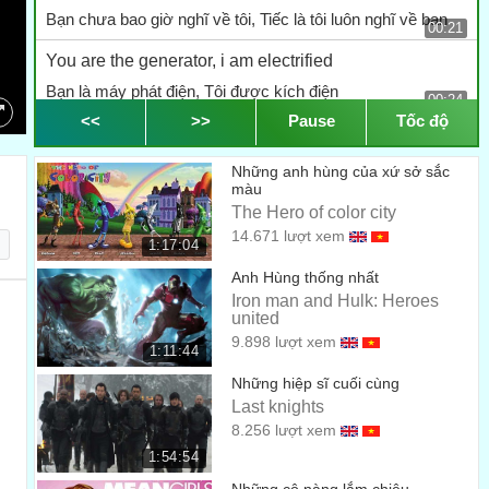
Bạn chưa bao giờ nghĩ về tôi, Tiếc là tôi luôn nghĩ về bạn
00:21
You are the generator, i am electrified
Bạn là máy phát điện, Tôi được kích điện
00:24
<<
>>
Pause
Tốc độ
see me a little later, i'll feel better amplified
Một chút nữa gặp tôi, Tôi sẽ thấy tốt hơn
Những anh hùng của xứ sở sắc
00:28
màu
I know what you need
The Hero of color city
14.671 lượt xem
Tôi biết bạn cần gì
00:32
1:17:04
Anh Hùng thống nhất
know what you need
Iron man and Hulk: Heroes
Bạn cần gì
united
00:35
9.898 lượt xem
You need for me to tell you that
1:11:44
Bạn cần gì cho tôi để nói với bạn rằng
Những hiệp sĩ cuối cùng
00:37
Last knights
I got what you need
8.256 lượt xem
Tôi có thứ bạn cần
1:54:54
00:40