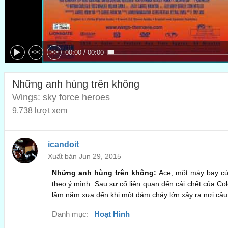
/
<<
>>
00:00
00:00
Những anh hùng trên không
Wings: sky force heroes
9.738 lượt xem
icandoit
Xuất bản Jun 29, 2015
Những anh hùng trên không:
Ace, một máy bay cứu
theo ý mình. Sau sự cố liên quan đến cái chết của Col
lầm năm xưa đến khi một đám cháy lớn xảy ra nơi cậu 
Danh mục:
Hoạt Hình