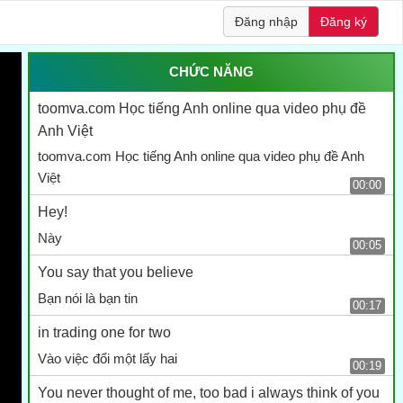
Đăng nhập
Đăng ký
CHỨC NĂNG
toomva.com Học tiếng Anh online qua video phụ đề
Anh Việt
toomva.com Học tiếng Anh online qua video phụ đề Anh
Việt
00:00
Hey!
Này
00:05
You say that you believe
Bạn nói là bạn tin
00:17
in trading one for two
Vào việc đổi một lấy hai
00:19
You never thought of me, too bad i always think of you