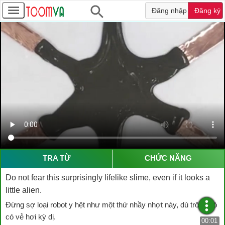
Đăng nhập
Đăng ký
TRA TỪ
CHỨC NĂNG
Do not fear this surprisingly lifelike slime, even if it looks a
little alien.
Đừng sợ loại robot y hệt như một thứ nhầy nhợt này, dù trông nó
có vẻ hơi kỳ dị.
00:01