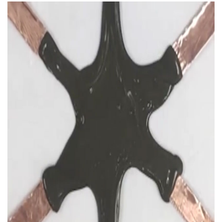
và thay đổi hình dạng,
00:35
allowing the slime to squeeze through very narrow gaps and
even grasp small objects.
từ đó cho phép robot này thu mình luồn lách qua những khe hẹp
và thậm chí còn có thể cuốn lấy các vật thể nhỏ.
00:41
It also happens to be a pretty good conductor of electricity,
Ngoài ra, nó cũng là một chất dẫn điện khá tốt,
00:47
but that's not really why the internet has become totally
obsessed with it.
nhưng đó lại không phải là lý do khiến cộng đồng mạng "phát
cuồng" nó.
00:54
The goo, a mix of polyvinyl alcohol, borax and magnet
particles, is social media gold.
Chất nhầy có cấu tạo từ polyvinyl alcohol, hàn the và các hạt từ
tính này hiện là một "mỏ vàng" trên mạng xã hội.
01:01