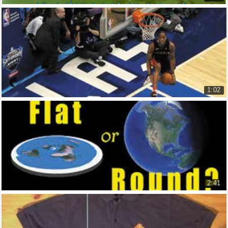
Sinh học là gì?
What Is Biology?
15.866 lượt xem
1:02
Israel áp dụng công nghệ 3D trong truyền hình ...
Israeli start-up brings 3D techn...
10.565 lượt xem
2:41
10 lý do giúp chúng ta biết tại sao Trái Đất h...
Top 10 reasons why we know the E...
15.969 lượt xem