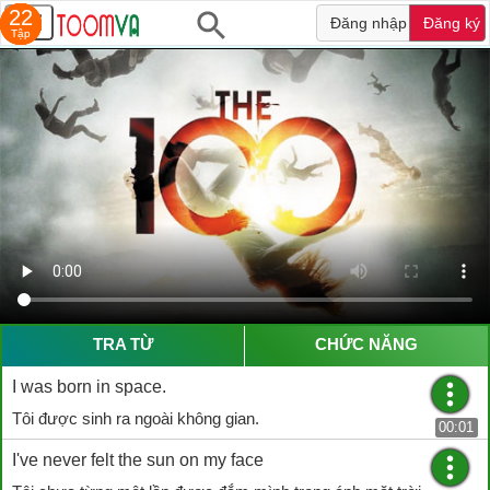
13
16
16
13
22
22
22
Đăng nhập
Đăng ký
Tập
Tập
Tập
Tập
Tập
Tập
Tập
TRA TỪ
CHỨC NĂNG
I was born in space.
Tôi được sinh ra ngoài không gian.
00:01
I've never felt the sun on my face