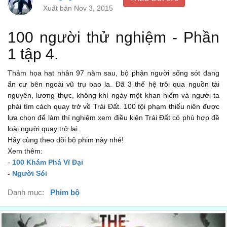
Xuất bản Nov 3, 2015
100 tù nhân được đưa xuống mặt đất.
00:20
Each of us is here because we broke the law.
100 người thử nghiệm - Phần
Chúng tôi bị đưa tới đây vì đã làm trái luật lệ...
1 tập 4.
00:24
On the ground, there is no law.
Thảm họa hạt nhân 97 năm sau, bộ phận người sống sót đang
...nhưng trên Trái Đất, sẽ không có bất cứ điều luật nào.
ẩn cư bên ngoài vũ trụ bao la. Đã 3 thế hệ trôi qua nguồn tài
00:26
nguyên, lương thực, không khí ngày một khan hiếm và người ta
All we have to do is survive.
phải tìm cách quay trở về Trái Đất. 100 tội phạm thiếu niên được
Tất cả những gì chúng tôi cần làm là sống sót.
lựa chọn để làm thí nghiệm xem điều kiện Trái Đất có phù hợp đề
00:29
loài người quay trở lại.
But we will be tested,
Hãy cùng theo dõi bộ phim này nhé!
Nhưng chúng tôi sẽ được thử thách...
Xem thêm:
00:31
-
100 Khám Phá Vĩ Đại
by the earth, by the secrets it hides,
-
Người Sói
...bởi Trái Đất, bởi những bí mật mà tinh cầu này ẩn chứa...
00:32
Danh mục:
Phim bộ
and most of all, by each other.
...và trên hết là chúng tôi sẽ thử thách lẫn nhau.
00:35