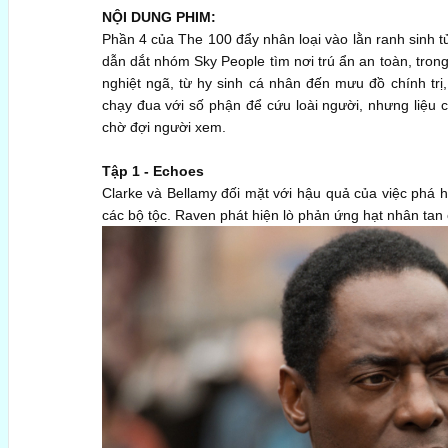
NỘI DUNG PHIM:
Phần 4 của The 100 đẩy nhân loại vào lằn ranh sinh t
dẫn dắt nhóm Sky People tìm nơi trú ẩn an toàn, tron
nghiệt ngã, từ hy sinh cá nhân đến mưu đồ chính trị, 
chạy đua với số phận để cứu loài người, nhưng liệu c
chờ đợi người xem.
Tập 1 - Echoes
Clarke và Bellamy đối mặt với hậu quả của việc phá hủ
các bộ tộc. Raven phát hiện lò phản ứng hạt nhân tan c