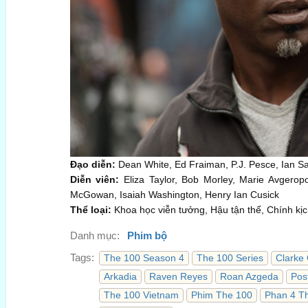
Đạo diễn:
Dean White, Ed Fraiman, P.J. Pesce, Ian Sa
Diễn viên:
Eliza Taylor, Bob Morley, Marie Avgerop
McGowan, Isaiah Washington, Henry Ian Cusick
Thể loại:
Khoa học viễn tưởng, Hậu tận thế, Chính kị
Danh mục:
Phim bộ
Tags:
The 100 Season 4
The 100 Series
Clarke 
Arkadia
Raven Reyes
Roan Azgeda
Pos
The 100 Vietnam
Phim The 100
Phan 4 T