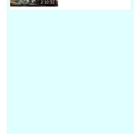
Come on, Clarke.
2:10:32
Nhanh lên nào, Clarke.
00:47
The nuclear power plants that were destroyed by the
bombs
Những nhà máy hạt nhân chưa bị phá hủy bởi vụ nổ bom...
00:50
have begun to melt down.
đang bắt đầu bị rò rỉ.
00:53
The Earth's surface will be uninhabitable,
Mặt đất sẽ không thể sinh sống,
00:55
so, you see, the City of Light
nên cô thấy đấy, Thành Phố Ánh Sáng...
00:57
is the only thing that can save you.
là thứ duy nhất có thể cứu được các cô.
01:00
Would you really condemn the human race to die