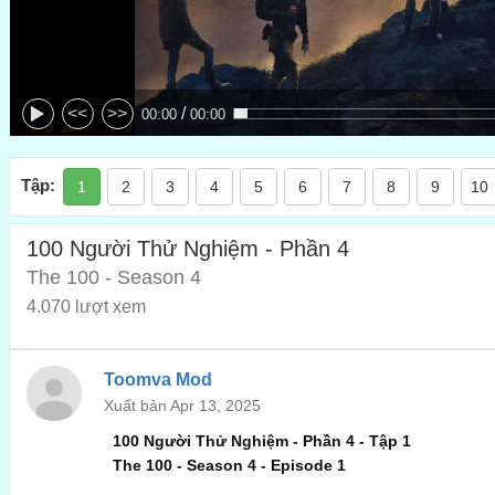
/
<<
>>
00:00
00:00
Tập:
1
2
3
4
5
6
7
8
9
10
100 Người Thử Nghiệm - Phần 4
The 100 - Season 4
4.070 lượt xem
Toomva Mod
Xuất bản Apr 13, 2025
100 Người Thử Nghiệm - Phần 4 - Tập 1
The 100 - Season 4 - Episode 1