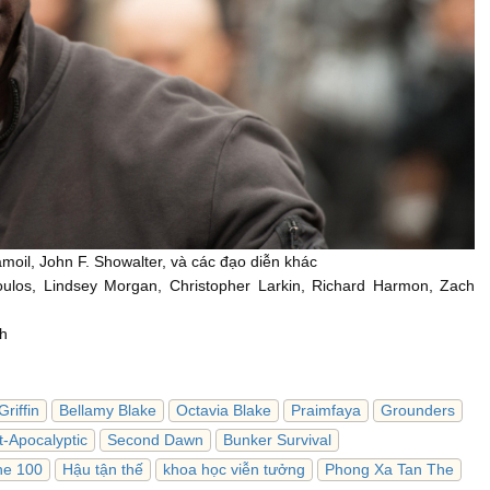
moil, John F. Showalter, và các đạo diễn khác
oulos, Lindsey Morgan, Christopher Larkin, Richard Harmon, Zach
ch
Griffin
Bellamy Blake
Octavia Blake
Praimfaya
Grounders
t-Apocalyptic
Second Dawn
Bunker Survival
he 100
Hậu tận thế
khoa học viễn tưởng
Phong Xa Tan The