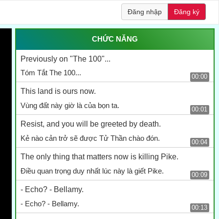
Đăng nhập
Đăng ký
CHỨC NĂNG
Previously on "The 100"...
Tóm Tắt The 100...
00:00
This land is ours now.
Vùng đất này giờ là của bọn ta.
00:01
Resist, and you will be greeted by death.
Kẻ nào cản trở sẽ được Tử Thần chào đón.
00:04
The only thing that matters now is killing Pike.
Điều quan trọng duy nhất lúc này là giết Pike.
00:09
- Echo? - Bellamy.
- Echo? - Bellamy.
00:13