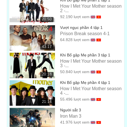
Khi Bố gặp Mẹ phần 2 tập 1
How I Met Your Mother season
We need to increase the population
2 -...
Chúng ta cần tăng thêm dân số...
92.190 lượt xem
00:35
20:50
in the City of Light.
Vượt ngục phần 4 tập 1
Prison Break season 4-1
ở Thành Phố Ánh Sáng.
00:37
64.828 lượt xem
No!
43:17
Không!
Khi Bố gặp Mẹ phần 3 tập 1
00:39
How I Met Your Mother season
We will not be done until everyone is with us.
3 -...
50.840 lượt xem
Chúng ta sẽ không dừng lại cho đến khi kiểm soát được
20:18
mọi người.
00:40
Khi Bố gặp Mẹ phần 4 tập 1
How I Met Your Mother season
I know how to stop Alie.
4 -...
Tôi biết cách ngăn Alie rồi.
55.496 lượt xem
00:43
21:14
I see it. It's a kill switch.
Người sắt 3
Iron Man 3
Tôi nhìn thấy rồi. Là mã hủy.
00:44
41.976 lượt xem