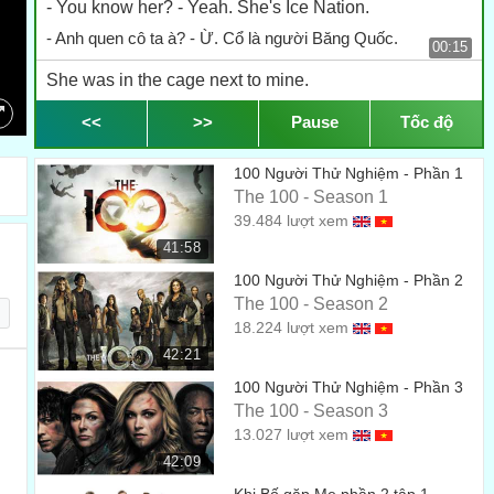
- You know her? - Yeah. She's Ice Nation.
- Anh quen cô ta à? - Ừ. Cổ là người Băng Quốc.
00:15
She was in the cage next to mine.
Cô ta bị nhốt trong lồng kế bên anh.
<<
>>
Pause
Tốc độ
00:16
Where the hell is Echo?
100 Người Thử Nghiệm - Phần 1
Echo biến đi đâu rồi?
00:18
The 100 - Season 1
39.484 lượt xem
Ai haiplana.
41:58
Khấu kiến Nữ Hoàng. Đã phát động chiến tranh thành công.
00:22
100 Người Thử Nghiệm - Phần 2
Alie. controls people one person at a time
The 100 - Season 2
18.224 lượt xem
Alie sẽ kiểm soát từng người một...
00:25
42:21
until there is no one left.
100 Người Thử Nghiệm - Phần 3
cho đến khi chẳng còn lại ai.
The 100 - Season 3
00:28
13.027 lượt xem
What we're doing is too important.
42:09
Điều chúng ta đang làm rất quan trọng.
00:30