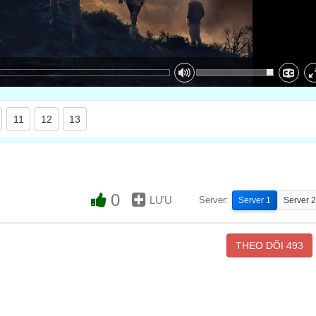
11
12
13
0
LƯU
Server:
Server 1
Server 2
THEO DÕI
493