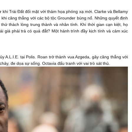
ử khi Trái Đất đối mặt với thảm họa phóng xạ mới. Clarke và Bellamy
g khi căng thẳng với các bộ tộc Grounder bùng nổ. Những quyết định
thử thách lòng trung thành và nhân tính. Khi thời gian cạn kiệt, họ
ái giá phải trả có quá đắt? Một hành trình đầy kịch tính và cảm xúc
y A.L.I.E. tại Polis. Roan trở thành vua Azgeda, gây căng thẳng với
hảy, đe dọa sự sống. Octavia đấu tranh với vai trò sát thủ.