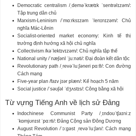
Democratic centralism /ˌdeməˈkrætɪk ˈsentrəlɪzəm/:
Tập trung dân chủ
Marxism-Leninism /ˈmɑːrksɪzəm ˈlenɪnɪzəm/: Chủ
nghĩa Mác-Lênin
Socialist-oriented market economy: Kinh tế thị
trường định hướng xã hội chủ nghĩa
Collectivism /kəˈlektɪvɪzəm/: Chủ nghĩa tập thể
National unity /ˈnæʃənl ˈjuːnəti/: Đại đoàn kết dân tộc
Revolutionary path /ˌrevəˈluːʃəneri pɑːθ/: Con đường
Cách mạng
Five-year plan /faɪv jɪər plæn/: Kế hoạch 5 năm
Social justice /ˈsəʊʃəl ˈdʒʌstɪs/: Công bằng xã hội
Từ vựng Tiếng Anh về lịch sử Đảng
Indochinese Communist Party /ˌɪndoʊˈtʃaɪniːz
ˈkɒmjʊnɪst ˈpɑːrti/: Đảng Cộng sản Đông Dương
August Revolution /ˈɔːɡəst ˌrevəˈluːʃən/: Cách mạng