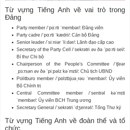
Từ vựng Tiếng Anh về vai trò trong
Đảng
Party member /ˈpɑːrti ˈmembər/: Đảng viên
Party cadre /ˈpɑːrti ˈkædri/: Cán bộ Đảng
Senior leader /ˈsiːniər ˈliːdər/: Lãnh đạo cấp cao
Secretary of the Party Cell /ˈsekrətri əv ðə ˈpɑːrti sel/:
Bí thư Chi bộ
Chairperson of the People's Committee /ˈtʃeər
ˌpɜːrsən əv ðə ˈpiːpəlz kəˈmɪti/: Chủ tịch UBND
Politburo member /ˈpɒlɪtbjʊəˌrəʊ ˈmembər/: Ủy viên
Bộ Chính trị
Central Committee member /ˈsentrəl kəˈmɪti
ˈmembər/: Ủy viên BCH Trung ương
Secretary General /ˈsekrətri ˈdʒenrəl/: Tổng Thư ký
Từ vựng Tiếng Anh về đoàn thể và tổ
chức