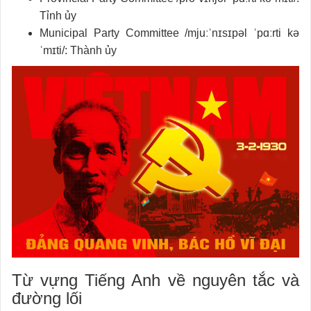
Tỉnh ủy
Municipal Party Committee /mjuːˈnɪsɪpəl ˈpɑːrti kə
ˈmɪti/: Thành ủy
Từ vựng Tiếng Anh về nguyên tắc và
đường lối