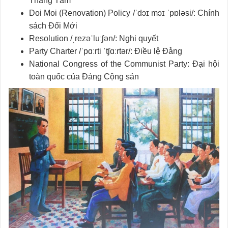
Tháng Tám
Doi Moi (Renovation) Policy /ˈdɔɪ mɔɪ ˈpɒləsi/: Chính
sách Đổi Mới
Resolution /ˌrezəˈluːʃən/: Nghị quyết
Party Charter /ˈpɑːrti ˈtʃɑːrtər/: Điều lệ Đảng
National Congress of the Communist Party: Đại hội
toàn quốc của Đảng Cộng sản