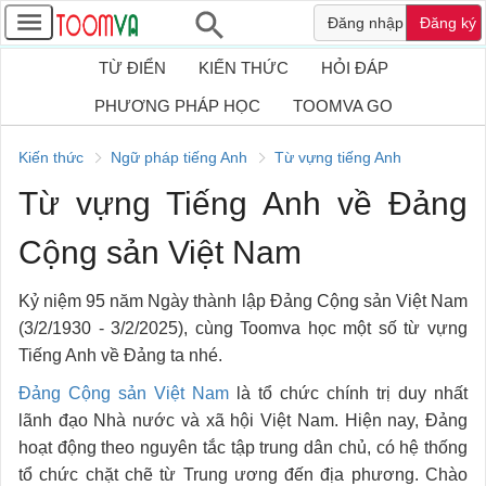
Đăng nhập
Đăng ký
TỪ ĐIỂN
KIẾN THỨC
HỎI ĐÁP
PHƯƠNG PHÁP HỌC
TOOMVA GO
Kiến thức
Ngữ pháp tiếng Anh
Từ vựng tiếng Anh
Từ vựng Tiếng Anh về Đảng
Cộng sản Việt Nam
Kỷ niệm 95 năm Ngày thành lập Đảng Cộng sản Việt Nam
(3/2/1930 - 3/2/2025), cùng Toomva học một số từ vựng
Tiếng Anh về Đảng ta nhé.
Đảng Cộng sản Việt Nam
là tổ chức chính trị duy nhất
lãnh đạo Nhà nước và xã hội Việt Nam. Hiện nay, Đảng
hoạt động theo nguyên tắc tập trung dân chủ, có hệ thống
tổ chức chặt chẽ từ Trung ương đến địa phương. Chào