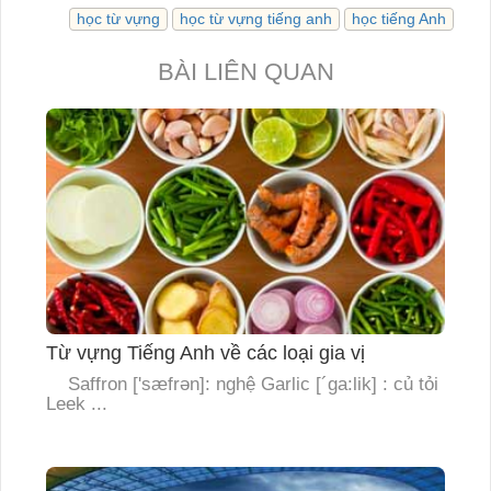
học từ vựng
học từ vựng tiếng anh
học tiếng Anh
BÀI LIÊN QUAN
Từ vựng Tiếng Anh về các loại gia vị
Saffron ['sæfrən]: nghệ Garlic [´ga:lik] : củ tỏi
Leek ...