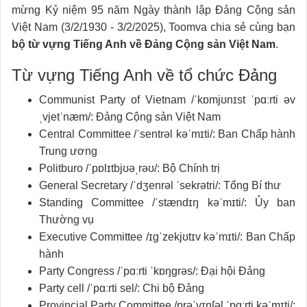
mừng Kỷ niệm 95 năm Ngày thành lập Đảng Cộng sản
Việt Nam (3/2/1930 - 3/2/2025), Toomva chia sẻ cùng bạn
bộ từ vựng Tiếng Anh về Đảng Cộng sản Việt Nam
.
Từ vựng Tiếng Anh về tổ chức Đảng
Communist Party of Vietnam /ˈkɒmjʊnɪst ˈpɑːrti əv
ˌvjetˈnæm/: Đảng Cộng sản Việt Nam
Central Committee /ˈsentrəl kəˈmɪti/: Ban Chấp hành
Trung ương
Politburo /ˈpɒlɪtbjʊəˌrəʊ/: Bộ Chính trị
General Secretary /ˈdʒenrəl ˈsekrətri/: Tổng Bí thư
Standing Committee /ˈstændɪŋ kəˈmɪti/: Ủy ban
Thường vụ
Executive Committee /ɪɡˈzekjʊtɪv kəˈmɪti/: Ban Chấp
hành
Party Congress /ˈpɑːrti ˈkɒŋɡrəs/: Đại hội Đảng
Party cell /ˈpɑːrti sel/: Chi bộ Đảng
Provincial Party Committee /prəˈvɪnʃəl ˈpɑːrti kəˈmɪti/: