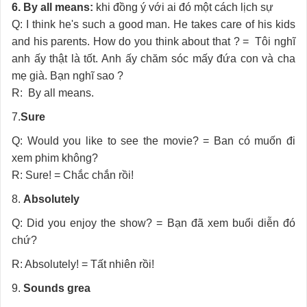
6. By all means:
khi đồng ý với ai đó một cách lịch sự
Q: I think he's such a good man. He takes care of his kids
and his parents. How do you think about that ? = Tôi nghĩ
anh ấy thật là tốt. Anh ấy chăm sóc mấy đứa con và cha
mẹ già. Bạn nghĩ sao ?
R: By all means.
7.
Sure
Q: Would you like to see the movie? = Ban có muốn đi
xem phim không?
R: Sure! = Chắc chắn rồi!
8.
Absolutely
Q: Did you enjoy the show? = Bạn đã xem buổi diễn đó
chứ?
R: Absolutely! = Tất nhiên rồi!
9.
Sounds grea