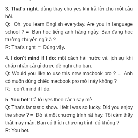
3. That's right
: dùng thay cho yes khi trả lời cho một câu
hỏi.
Q: Oh, you learn English everyday. Are you in language
school ? = Bạn học tiếng anh hàng ngày. Bạn đang học
trường chuyên ngữ à ?
R: That's right. = Đúng vậy.
4. I don't mind if I do
: một cách hài hước và lịch sự khi
chấp nhận cái gì được đề nghị cho bạn.
Q: Would you like to use this new macbook pro ? = Anh
có muốn dùng chiếc macbook pro mới này không ?
R: I don't mind if I do.
5. You bet:
trả lời yes theo cách say mê.
Q: That's fantastic show. I felt I was so lucky. Did you enjoy
the show ? = Đó là một chương trình rất hay. Tôi cảm thấy
thật may mắn. Bạn có thích chương trình đó không ?
R: You bet.