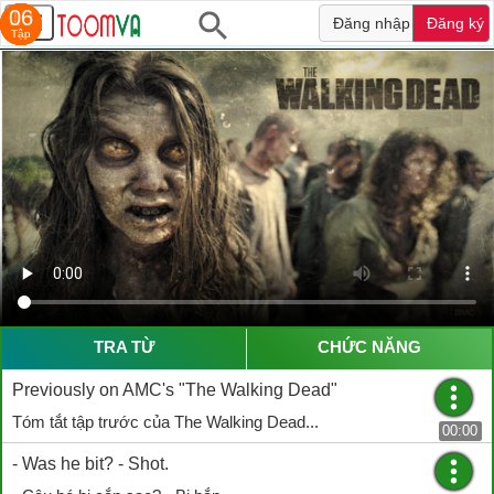
15
22
22
13
23
10
06
Đăng nhập
Đăng ký
Tập
Tập
Tập
Tập
Tập
Tập
Tập
TRA TỪ
CHỨC NĂNG
Previously on AMC's "The Walking Dead"
Tóm tắt tập trước của The Walking Dead...
00:00
- Was he bit? - Shot.