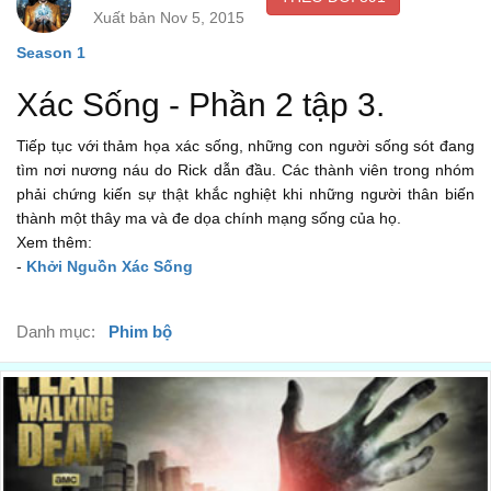
Pressure's dropping We can't wait much longer.
Xuất bản Nov 5, 2015
Huyết áp đang hạ. Ta không thể chờ lâu hơn nữa.
Season 1
00:20
If Shane said he'll be back, he'll be back.
Xác Sống - Phần 2 tập 3.
Nếu Shane nói anh ấy sẽ quay lại, thì anh ấy sẽ quay lại.
00:23
Tiếp tục với thảm họa xác sống, những con người sống sót đang
Rick, just...
tìm nơi nương náu do Rick dẫn đầu. Các thành viên trong nhóm
phải chứng kiến sự thật khắc nghiệt khi những người thân biến
Rick, anh...
02:18
thành một thây ma và đe dọa chính mạng sống của họ.
You've got to keep your strength up.
Xem thêm:
-
Khởi Nguồn Xác Sống
Anh phải giữ sức khỏe của mình.
02:20
Lori, did you...
Danh mục:
Phim bộ
Lori, em có...
02:23
I mean, it was legendary.
Ý anh là, nó là một huyền thoại.
02:26
Did you ever hear about the time Shane stole Kingsley's
car?