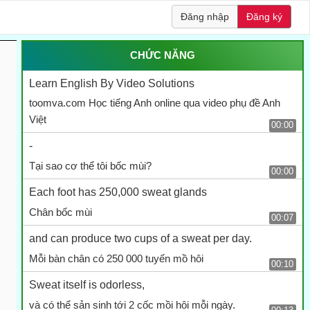
Đăng nhập
Đăng ký
CHỨC NĂNG
Learn English By Video Solutions
toomva.com Học tiếng Anh online qua video phụ đề Anh
Việt
00:00
-
Tại sao cơ thể tôi bốc mùi?
00:00
Each foot has 250,000 sweat glands
Chân bốc mùi
00:07
and can produce two cups of a sweat per day.
Mỗi bàn chân có 250 000 tuyến mồ hôi
00:10
Sweat itself is odorless,
và có thể sản sinh tới 2 cốc mồi hôi mỗi ngày.