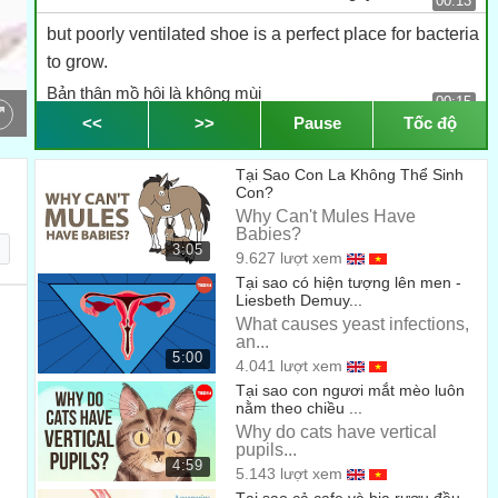
00:13
but poorly ventilated shoe is a perfect place for bacteria
to grow.
Bản thân mồ hôi là không mùi
00:15
<<
>>
Pause
Tốc độ
And bacteria is where the smell comes from.
nhưng giày lưu thông khí kém là nơi hoàn hảo cho vi khuẩn
Tại Sao Con La Không Thể Sinh
Con?
phát triển.
00:19
Why Can't Mules Have
Babies?
-
3:05
9.627 lượt xem
Và vi khuẩn là nguyên nhân sinh ra mùi hôi.
00:23
Tại sao có hiện tượng lên men -
Liesbeth Demuy...
When sleeping many of our bodily functions stop or
What causes yeast infections,
slow down,
an...
5:00
4.041 lượt xem
Hơi thở buổi sáng
00:26
Tại sao con ngươi mắt mèo luôn
nằm theo chiều ...
including saliva production.
Why do cats have vertical
Khi ngủ nhiều cơ thể chúng ta ngừng hoặc giảm hoạt động
pupils...
00:29
4:59
5.143 lượt xem
It is estimated that the average human produces six