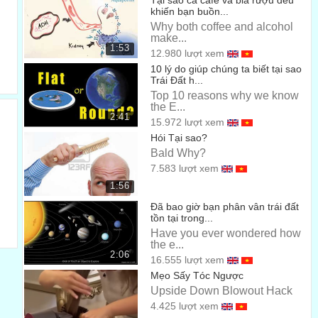
Tại sao cả cafe và bia rượu đều
cups saliva daily.
khiến bạn buồn...
Why both coffee and alcohol
gồm cả việc sản sinh nước bọt.
00:31
make...
1:53
12.980 lượt xem
However, during sleep,
10 lý do giúp chúng ta biết tại sao
Ước tính rằng một người trung bình sản sinh ra 6 cốc nước
Trái Đất h...
Top 10 reasons why we know
bọt mỗi ngày
00:36
the E...
2:41
15.972 lượt xem
saliva production dropped to nearly zero,
Hói Tại sao?
Tuy nhiên trong khi ngủ
00:37
Bald Why?
7.583 lượt xem
halting your mouth natural process of removing food
1:56
particles.
Đã bao giờ bạn phân vân trái đất
sự sản sinh nước bọt bị giảm xuống gần tới mức thấp nhất
00:40
tồn tại trong...
Have you ever wondered how
-
the e...
làm đình trệ quá trình loại bỏ các mảnh thức ăn tự nhiên
2:06
16.555 lượt xem
của miệng
Mẹo Sấy Tóc Ngược
00:44
Upside Down Blowout Hack
Armpits contain up to one million bacteria per square
4.425 lượt xem
centimeter.