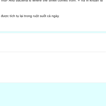
g mùi- And bacteria is where the smell comes from. = Và vi khuẩn là
 được tích tụ lại trong ruột suốt cả ngày.