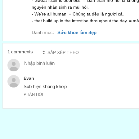
- Sweat itself is odorless, = Bản thân mồ hôi là khôn
nguyên nhân sinh ra mùi hôi.
- We're all human. = Chúng ta đều là người cả.
- that build up in the intestine throughout the day. = mà
Danh mục:
Sức khỏe làm đẹp
1 comments
SẮP XẾP THEO
Evan
Sub hiện không khớp
PHẢN HỒI