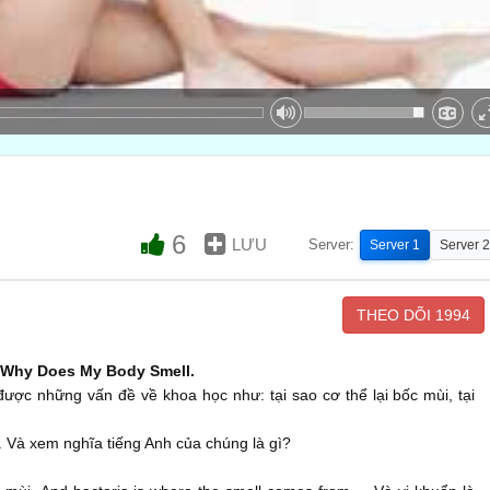
6
LƯU
Server:
Server 1
Server 2
THEO DÕI
1994
- Why Does My Body Smell.
ược những vấn đề về khoa học như: tại sao cơ thể lại bốc mùi, tại
 Và xem nghĩa tiếng Anh của chúng là gì?