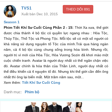
the new Avatar...
TVS1
THEO DÕI
891
Một trăm năm sau. tôi và anh trai đã tìm ra vị Avatar mới.
00:05
Xuất bản Dec 10, 2015
...an airbender named Aang.
Season 1
Phim Tiết Khí Sư Cuối Cùng Phần 2 - 15:
Thời Xa xưa, thế giới
Một airbender tên Aang.
00:05
được chia thành 4 bộ tộc có quyền lực ngang nhau : Hỏa Tộc,
And although his airbending skills are great.
Thủy Tộc, Thổ Tộc và Phong Tộc. Mỗi tộc sẽ có một số người có
khả năng sử dụng nguyên tố Tộc của mình.Trải qua hàng ngàn
Mặc dù kỹ năng airbending của cậu ấy rất tuyệt vời.
00:05
năm, cả 4 bộ tộc cùng chung sống trong hòa bình. Nhưng rồi,
He has a lot to learn before he's ready to save anyone.
người trị vì mới của Hỏa Tộc, Hỏa Vương Sozin đã khơi mào một
cuộc chiến tranh. Avatar là người duy nhất có thể ngăn chặn việc
Cậu ấy vẫn phải học nhiều trước khi muốn cứu ai.
00:05
đó. Avatar chính là hóa thân của Thần Linh, người duy nhất có
But I believe Aang can save the world.
thể điều khiển cả 4 nguyên tố đó. Nhưng khi thế giới cần đến ông
nhất thì ông lại biến mất. Một trăm năm sau, một...
Nhưng tôi tin Aang sẽ cứu thế giới này.
00:05
Xem thêm:
Tiết Khí Sư Cuối Cùng
Previously on Avatar...
Danh mục:
Phim bộ
Các tập Avatar trước...
00:08
I can't believe we finally made it to Ba Sing Se in one piece.
Tớ không thể tin ta đến được Ba Sing Se an toàn đấy.