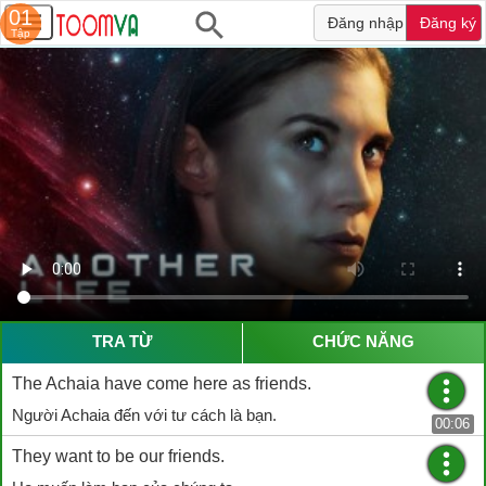
01
Đăng nhập
Đăng ký
Tập
TRA TỪ
CHỨC NĂNG
The Achaia have come here as friends.
Người Achaia đến với tư cách là bạn.
00:06
They want to be our friends.