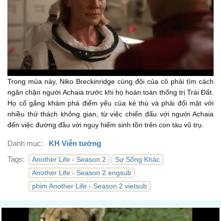
01:51
All right. Everyone, listen up.
Mọi người, nghe này.
01:55
I'm not gonna say that we're safe, but we are stable.
Chưa thể nói là an toàn, nhưng ổn định.
01:57
Trong mùa này, Niko Breckinridge cùng đội của cô phải tìm cách
We've lost hull integrity just outside the observation deck.
ngăn chặn người Achaia trước khi họ hoàn toàn thống trị Trái Đất.
Vỏ tàu bị sứt mẻ ngay ngoài đài Quan sát.
01:60
Họ cố gắng khám phá điểm yếu của kẻ thù và phải đối mặt với
nhiều thử thách không gian, từ việc chiến đấu với người Achaia
Cas, thank God.
đến việc đương đầu với nguy hiểm sinh tồn trên con tàu vũ trụ.
Cas, ơn trời.
02:02
Danh mục:
KH Viễn tưởng
I'm okay.
Tags:
Another Life - Season 2
Sự Sống Khác
Tôi ổn.
02:04
Another Life - Season 2 engsub
Where the fuck is Beauchamp?
phim Another Life - Season 2 vietsub
Beauchamp biến đâu rồi?
02:06
Zakir has been destroyed.