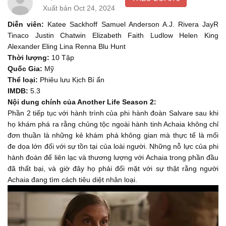
Xuất bản Oct 24, 2024
- Cas, Beauchamp. - Làm ngay.
00:53
Diễn viên:
Katee Sackhoff Samuel Anderson A.J. Rivera JayR
Beauchamp, now.
Tinaco Justin Chatwin Elizabeth Faith Ludlow Helen King
Beauchamp, làm ngay.
Alexander Eling Lina Renna Blu Hunt
00:56
Thời lượng:
10 Tập
Our hull has been compromised.
Quốc Gia:
Mỹ
Vỏ tàu đã bị thủng.
Thể loại:
Phiêu lưu Kịch Bí ẩn
01:12
IMDB:
5.3
The FTL bubble's only at 89%. We can't jump.
Nội dung chính của Another Life Season 2:
Bong bóng FTL chỉ còn 89%. Không thể dịch chuyển.
Phần 2 tiếp tục với hành trình của phi hành đoàn Salvare sau khi
01:14
họ khám phá ra rằng chủng tộc ngoài hành tinh Achaia không chỉ
The main blast will hit us in five, four, three, two, one.
đơn thuần là những kẻ khám phá không gian mà thực tế là mối
Vụ nổ chính sẽ tới ta sau năm, bốn, ba, hai, một.
đe dọa lớn đối với sự tồn tại của loài người. Những nỗ lực của phi
01:18
hành đoàn để liên lạc và thương lượng với Achaia trong phần đầu
I've stabilized the Salvare by matchin' speeds with the shock
đã thất bại, và giờ đây họ phải đối mặt với sự thật rằng người
wave.
Achaia đang tìm cách tiêu diệt nhân loại.
Tôi đã ổn định Salvare nhờ khớp tốc độ với sóng xung kích.
01:45
Thank you.
Cảm ơn anh.