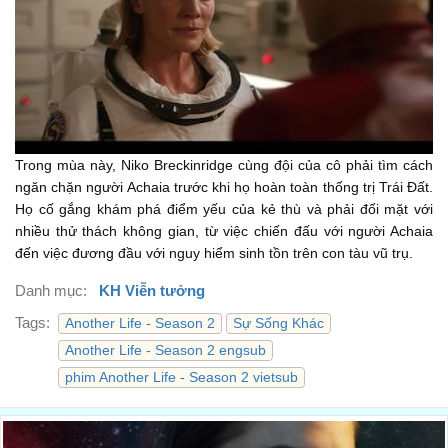
You don't think it's risky naming a planet after a dog
Cô không thấy liều khi gọi hành tinh bằng tên con chó
01:25
that got launched one-way into space?
phóng một chiều vào vũ trụ à?
01:28
Hey, both of you.
Này, cả hai cô.
Trong mùa này, Niko Breckinridge cùng đội của cô phải tìm cách
01:30
ngăn chặn người Achaia trước khi họ hoàn toàn thống trị Trái Đất.
We're not naming the planet because we're not staying on
Họ cố gắng khám phá điểm yếu của kẻ thù và phải đối mặt với
the planet.
nhiều thử thách không gian, từ việc chiến đấu với người Achaia
đến việc đương đầu với nguy hiểm sinh tồn trên con tàu vũ trụ.
Ta không đặt tên cho nó vì ta không ở lại đây.
01:31
Danh mục:
KH Viễn tưởng
Hey, Cas. Check this out.
Tags:
Another Life - Season 2
Sự Sống Khác
Này Cas. Xem này.
01:35
Another Life - Season 2 engsub
This is the Prodeo broadcasting on all frequencies to the
phim Another Life - Season 2 vietsub
Salvare.
Đây là Prodeo phát sóng trên mọi tần số tới Salvare.
01:36