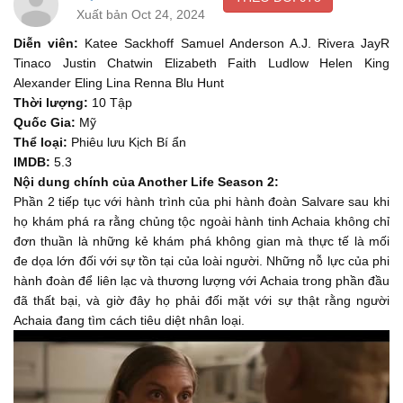
- Tôi sẽ ra sao... - Cô sẽ vượt qua.
00:52
Xuất bản Oct 24, 2024
This is the Prodeo calling out to the Salvare. Salvare, do you
Diễn viên:
Katee Sackhoff Samuel Anderson A.J. Rivera JayR
copy?
Tinaco Justin Chatwin Elizabeth Faith Ludlow Helen King
Alexander Eling Lina Renna Blu Hunt
Đây là Prodeo gọi tới Salvare. Nghe rõ không?
01:02
Thời lượng:
10 Tập
This is the Prodeo broadcasting on all frequencies for the
Quốc Gia:
Mỹ
Thể loại:
Phiêu lưu Kịch Bí ẩn
Salvare.
IMDB:
5.3
Đây là Prodeo phát sóng trên mọi tần số tới Salvare.
01:06
Nội dung chính của Another Life Season 2:
Phần 2 tiếp tục với hành trình của phi hành đoàn Salvare sau khi
This is the Prodeo calling out to the Salvare. Salvare, do you
họ khám phá ra rằng chủng tộc ngoài hành tinh Achaia không chỉ
copy?
đơn thuần là những kẻ khám phá không gian mà thực tế là mối
Đây là Prodeo đang gọi Salvare. Nghe rõ không?
01:10
đe dọa lớn đối với sự tồn tại của loài người. Những nỗ lực của phi
hành đoàn để liên lạc và thương lượng với Achaia trong phần đầu
This is the Prodeo calling out to the Salvare. Do you copy?
đã thất bại, và giờ đây họ phải đối mặt với sự thật rằng người
Đây là Prodeo gọi Salvare. Nghe rõ không?
01:15
Achaia đang tìm cách tiêu diệt nhân loại.
What about... Laika?
Laika thì sao?
01:23