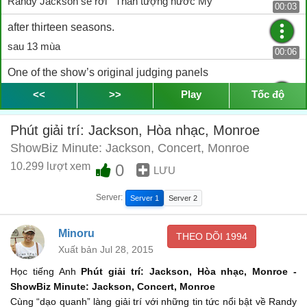
Randy Jackson sẽ rời “'Thần tượng nước Mỹ”
00:03
after thirteen seasons.
sau 13 mùa
00:06
One of the show’s original judging panels
Là một trong những thành viên hội đồng đầu tiên của chương
<<
>>
Play
Tốc độ
trình
00:07
Phút giải trí: Jackson, Hòa nhạc, Monroe
along with Simon Cowell and Paula Abdul,
ShowBiz Minute: Jackson, Concert, Monroe
cùng với Simon Cowell và Paula Abdul
00:09
10.299 lượt xem
0
LƯU
Jackson moved to the role of mentor this year.
Server:
Server 1
Server 2
Jackson đã chuyển sang vai trò thầy hướng dẫn năm nay
00:11
FOX and the show producers called him
Minoru
THEO DÕI
1994
FOX và những nhà sản xuất chương trình gọi ông
Xuất bản Jul 28, 2015
00:14
Học tiếng Anh
Phút giải trí: Jackson, Hòa nhạc, Monroe -
a key part of the singing contest
ShowBiz Minute: Jackson, Concert, Monroe
là thành phần chủ chốt của cuộc thi hát
00:16
Cùng “dạo quanh” làng giải trí với những tin tức nổi bật về Randy