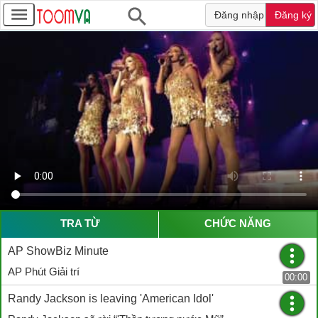
Đăng nhập
Đăng ký
TRA TỪ
CHỨC NĂNG
AP ShowBiz Minute
AP Phút Giải trí
00:00
Randy Jackson is leaving 'American Idol'