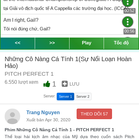
tại Giải vô địch quốc tế A Cappella các trường đại học. (ICCA) ...
00:52
Am I right, Gail?
Tôi nói đúng chứ, Gail?
00:56
John, you're so right, everything else seems wrong.
<<
>>
Play
Tốc độ
John, anh nói đúng, còn lại mọi thứ khác đều sai.
00:57
Những Cô Nàng Cá Tính 1(Sự Nổi Loạn Hoàn
JOHN: Boy, these Barden University Treblemakers always
Hảo)
thrill the judges.
PITCH PERFECT 1
Những chàng trai Treblemakers của đại học Barden luôn làm ban
6.550 lượt xem
1
LƯU
giám khảo ấn tượng.
00:59
Server:
Server 1
Server 2
And the ladies in the room cannot get enough.
Và những cô gái trong khán phòng phát điên rồi kìa.
01:02
Trang Nguyen
THEO DÕI
57
So true, John.
Xuất bản Apr 30, 2020
Chính xác, John à.
01:05
Phim Những Cô Nàng Cá Tính 1 - PITCH PERFECT 1
Thể loại hài kịch âm nhạc của Mỹ dựa theo cuốn sách Pitch
Nothing makes a woman feel more like a girl than a man