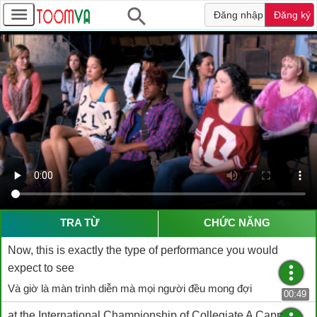
Đăng nhập
Đăng ký
TRA TỪ
CHỨC NĂNG
Now, this is exactly the type of performance you would
expect to see
Và giờ là màn trình diễn mà mọi người đều mong đợi
00:49
at the International Championship of Collegiate A Cappella.