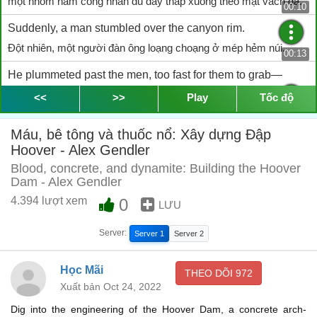
một nhóm nam công nhân du dây thấp xuống theo mặt vách đá.
00:10
Suddenly, a man stumbled over the canyon rim.
Đột nhiên, một người đàn ông loạng choạng ở mép hẻm núi.
00:13
He plummeted past the men, too fast for them to grab—
Ông ấy lao thẳng qua những người khác, quá nhanh để họ có thể
<<
>>
Play
Tốc độ
bắt được--
00:16
Máu, bê tông và thuốc nổ: Xây dựng Đập
when another climber swung out from the rocks
Hoover - Alex Gendler
rồi một người công nhân khác nhảy ra khỏi vách đá
00:20
Blood, concrete, and dynamite: Building the Hoover
Dam - Alex Gendler
and carried him to safety.
4.394 lượt xem
0
LƯU
và đưa ông ấy đến nơi an toàn.
00:22
Once they’d repelled the engineer up the cliff,
Server:
Server 1
Server 2
Một khi họ đã đưa được ông kỹ sư lên khỏi vách đá,
00:24
Học Mãi
THEO DÕI
972
his savior swung back to business as usual—
Xuất bản Oct 24, 2022
vị cứu tinh của ông quay trở lại làm việc như thường lệ--
00:27
Dig into the engineering of the Hoover Dam, a concrete arch-