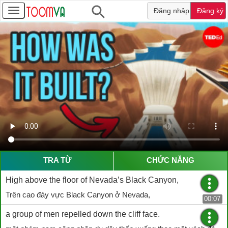
Đăng nhập
Đăng ký
TRA TỪ
CHỨC NĂNG
High above the floor of Nevada’s Black Canyon,
Trên cao đáy vực Black Canyon ở Nevada,
00:07
a group of men repelled down the cliff face.