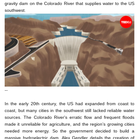
gravity dam on the Colorado River that supplies water to the US
just another day in the construction of the Hoover Dam.
southwest.
lại là một ngày khác trong quá trình xây dựng đập Hoover.
00:30
In the early 20th century,
Vào những năm đầu thế kỷ 20,
00:34
the United States had expanded from coast to coast,
Hoa Kỳ đã mở rộng từ bờ Đông sang bờ Tây,
00:36
but many cities in the arid southwest still lacked reliable
water sources.
nhưng nhiều thành phố ở miền tây nam khô cằn vẫn thiếu nguồn
--
nước sinh hoạt.
00:38
While the Colorado River had been diverted into a series of
In the early 20th century, the US had expanded from coast to
coast, but many cities in the southwest still lacked reliable water
canals,
sources. The Colorado River's erratic flow and frequent floods
Trong khi sông Colorado đã được rẽ nhánh thành hàng loạt mạng
made it unreliable for agriculture, and the region’s growing cities
lưới kênh đào,
00:44
needed more energy. So the government decided to build a
massive hydroelectric dam. Alex Gendler details the creation of
its erratic flow and frequent floods made it unreliable for