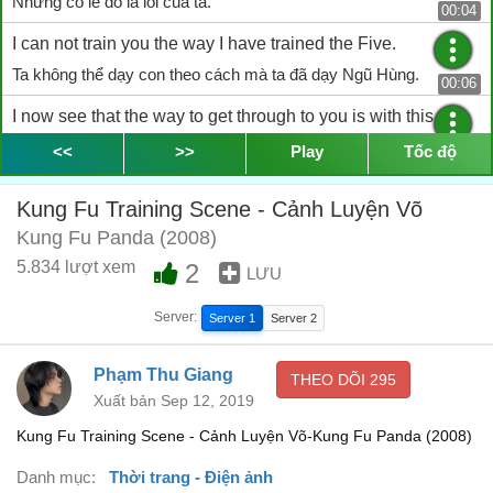
Nhưng có lẽ đó là lỗi của ta.
00:04
I can not train you the way I have trained the Five.
Ta không thể dạy con theo cách mà ta đã dạy Ngũ Hùng.
00:06
I now see that the way to get through to you is with this.
Giờ ta đã nhận ra để hiểu được con thì phải dùng cái này.
<<
>>
Play
Tốc độ
00:09
Oh great, 'cause I'm hungry.
Kung Fu Training Scene - Cảnh Luyện Võ
Ôi tuyệt, con đang đói đây.
00:14
Kung Fu Panda (2008)
Good.
5.834 lượt xem
2
LƯU
Tốt.
00:18
Server:
Server 1
Server 2
When you have been trained, you may eat.
Khi nào tập luyện xong thì con được ăn.
Phạm Thu Giang
00:19
THEO DÕI
295
Xuất bản Sep 12, 2019
Let's begin.
Kung Fu Training Scene - Cảnh Luyện Võ-Kung Fu Panda (2008)
Bắt đầu nào.
00:23
Danh mục:
Thời trang - Điện ảnh
After you, panda.