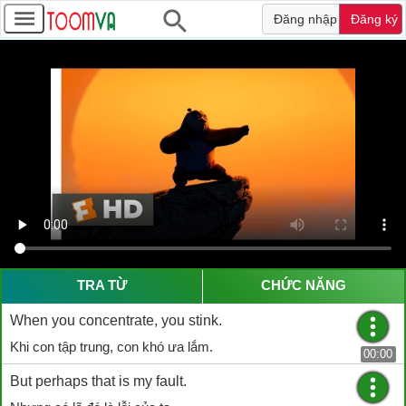
Đăng nhập
Đăng ký
TRA TỪ
CHỨC NĂNG
When you concentrate, you stink.
Khi con tập trung, con khó ưa lắm.
00:00
But perhaps that is my fault.