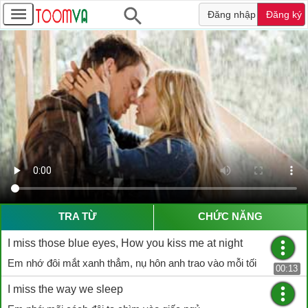
Đăng nhập
Đăng ký
TRA TỪ
CHỨC NĂNG
I miss those blue eyes, How you kiss me at night
Em nhớ đôi mắt xanh thẳm, nụ hôn anh trao vào mỗi tối
00:13
I miss the way we sleep