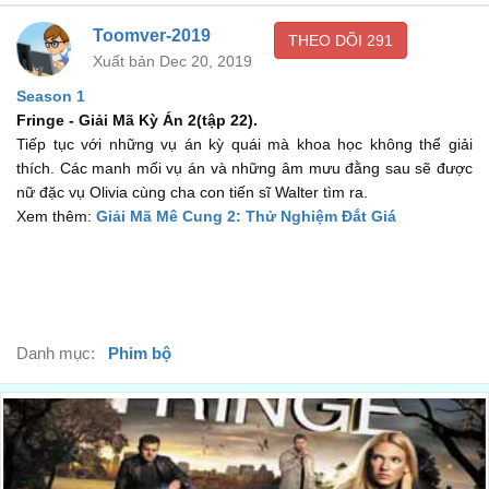
Một cơn bão đang đến và khi nó đi qua,
00:19
Toomver-2019
THEO DÕI
291
Xuất bản Dec 20, 2019
i fear there will be little left of our world.
tôi sợ rằng thế giới của chúng ta sẽ chẳng còn lại gì.
Season 1
00:22
Fringe - Giải Mã Kỳ Án 2
(tập 22)
.
I'm not from here, am I?
Tiếp tục với những vụ án kỳ quái mà khoa học không thể giải
Tôi không phải là ở đây, đúng không?
thích. Các manh mối vụ án và những âm mưu đằng sau sẽ được
00:24
nữ đặc vụ Olivia cùng cha con tiến sĩ Walter tìm ra.
You didn't just open up a hole to the other side,
Xem thêm:
Giải Mã Mê Cung 2: Thử Nghiệm Đắt Giá
Ông không chỉ mở ra một cái hố sang thế giới bên kia.
00:25
you brought me back.
Mà ông đã mang tôi về đây.
00:28
Danh mục:
Phim bộ
That's why I can't remember my childhood.
Đó là lý do tại sao tôi không thể nhớ được gì về tuổi thơ của
mình.
00:30
You were dying.
Con đã suýt chết.