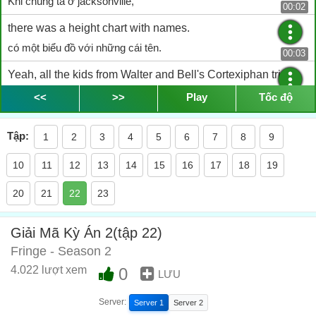
Khi chúng ta ở jacksonville,
00:02
there was a height chart with names.
có một biểu đồ với những cái tên.
00:03
Yeah, all the kids from Walter and Bell's Cortexiphan trials.
Yeah, tất cả bọn trẻ trong những thử nghiệm của Walter và Bell.
<<
>>
Play
Tốc độ
00:05
I made a list. Nick Lane and James Heath.
Tập:
1
2
3
4
5
6
7
8
9
Tôi đã làm được một danh sách. Nick Lane và James Heath.
00:08
10
11
12
13
14
15
16
17
18
19
They were both part of WalterÂ’s tests.
Cả hai bọn họ đều là một phần trong thử nghiệm của Walter.
20
21
22
23
00:12
Of all the children that Walter and I prepared,
Giải Mã Kỳ Án 2(tập 22)
Trong tất cả những đứa trẻ mà walter và tôi đã trang bị,
00:15
Fringe - Season 2
you were the strongest.
4.022 lượt xem
0
LƯU
cô là người mạnh mẽ nhất.
00:18
Server:
Server 1
Server 2
A storm is coming, and when it is over,