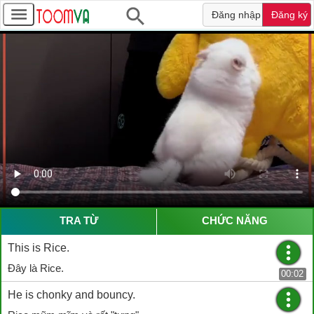
Đăng nhập
Đăng ký
TRA TỪ
CHỨC NĂNG
This is Rice.
Đây là Rice.
00:02
He is chonky and bouncy.