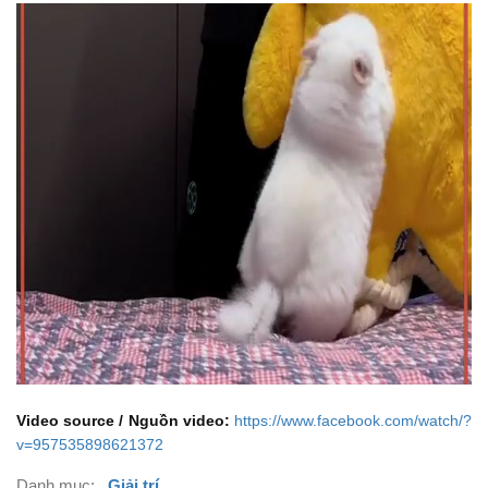
Nghỉ ngơi...
00:36
Toy!
Đồ chơi!
00:39
Food.
Đồ ăn.
00:42
Catch me.
Bắt tớ đi nè.
00:48
You can't.
Không được đâu.
00:51
Hehe...!
Hehe...!
00:53
Video source / Nguồn video:
https://www.facebook.com/watch/?
Must be powered weekly.
v=957535898621372
Bạn này chắc pin "trâu" lắm, tuần sạc 1 lần.
00:57
Danh mục:
Giải trí