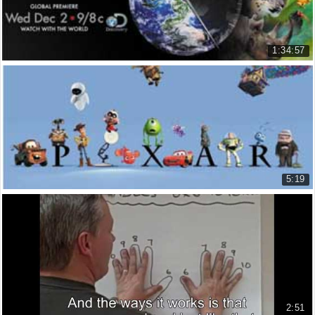
1:34:57
Cuộc Đua Tuyệt Chủng
Racing Extinction
7.815 lượt xem
5:19
Nghệ Thuật Kể chuyện 1 Sơ lược về Pixar
Nghệ Thuật Kể chuyện 1 Sơ lược ...
7.609 lượt xem
2:51