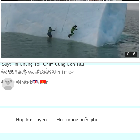
Tính bảng cửu chương bằng tay
Times tables using your hands
30.285 lượt xem
0:16
Suýt Thì Chúng Tôi “Chìm Cùng Con Tàu”
0 comments
SẮP XẾP THEO
We Definitely Went Down with Thi...
4.576 lượt xem
Họp trực tuyến
Học online miễn phí