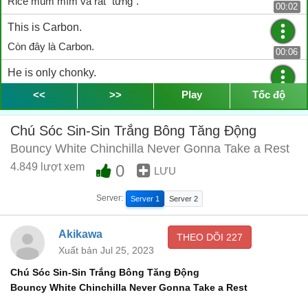
Rice mũm mĩm và rất "tưng".
00:02
This is Carbon.
Còn đây là Carbon.
00:06
He is only chonky.
Carbon chỉ mũm mĩm thôi.
<<
>>
Play
Tốc độ
00:07
Not a thought.
Chú Sóc Sin-Sin Trắng Bông Tăng Động
Còn chả quan tâm.
00:12
Bouncy White Chinchilla Never Gonna Take a Rest
Popping up out of nowhere.
4.849 lượt xem
0
LƯU
Thoắt ẩn thoắt hiện.
00:15
Server:
Server 1
Server 2
Wake up!
Dậy đi cậu ơi!
Akikawa
00:26
THEO DÕI
227
Xuất bản Jul 25, 2023
Like a bouncy ball.
Chú Sóc Sin-Sin Trắng Bông Tăng Động
Y như cục bông vậy.
00:31
Bouncy White Chinchilla Never Gonna Take a Rest
Resting...