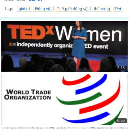
Tags:
giải trí
Động vật
Thế giới động vật
thú cưng
Pet
12:13
TED - Tan Le: Câu chuyện nhập cư của tôi
Tan Le: My immigration story
8.391 lượt xem
6:55