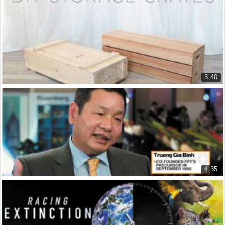
GATT(Hiệp định chung về thuế quan và thương mạ...
Global Organisations - The GATT ...
20.899 lượt xem
3:40
Thùng gỗ chứa đồ
DIY WOOD CRATES
7.386 lượt xem
4:35
Ông Trương Gia Bình - Chủ tịch FPT: Tìm kiếm M...
FPT's Binh: Looking for M&A Arou...
13.161 lượt xem