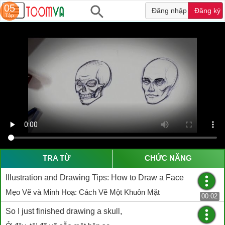
05
Đăng nhập
Đăng ký
Tập
TRA TỪ
CHỨC NĂNG
Illustration and Drawing Tips: How to Draw a Face
Mẹo Vẽ và Minh Hoạ: Cách Vẽ Một Khuôn Mặt
00:02
So I just finished drawing a skull,