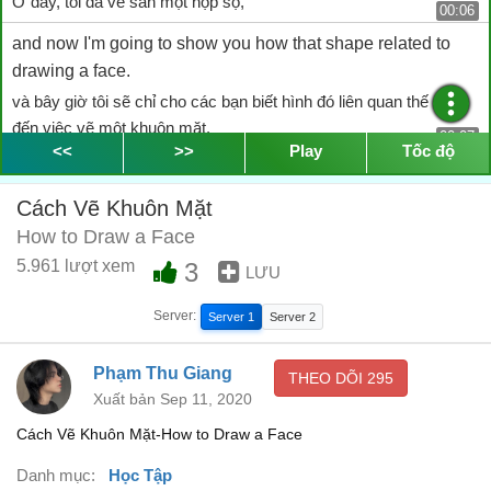
Ở đây, tôi đã vẽ sẵn một hộp sọ,
00:06
and now I'm going to show you how that shape related to
drawing a face.
và bây giờ tôi sẽ chỉ cho các bạn biết hình đó liên quan thế nào
đến việc vẽ một khuôn mặt.
00:07
<<
>>
Play
Tốc độ
Again, I'm going to start out drawing sort of a loaf of bread
shape,
Cách Vẽ Khuôn Mặt
Một lần nữa, tôi sẽ bắt đầu vẽ một hình giống ổ bánh mì,
How to Draw a Face
00:11
5.961 lượt xem
3
and that gives me the top of my head.
LƯU
hình đó thể hiện phần trên của cái đầu.
00:16
Server:
Server 1
Server 2
And the bottom of my loaf of bread is about where the
cheekbones are going to fall.
Phạm Thu Giang
THEO DÕI
295
Xuất bản Sep 11, 2020
Và dưới đáy ổ bánh mì của tôi là chỗ xương gò má sắp hình
thành.
Cách Vẽ Khuôn Mặt-How to Draw a Face
00:18
And then I'm going to add this wedge shape on the bottom
Danh mục:
Học Tập