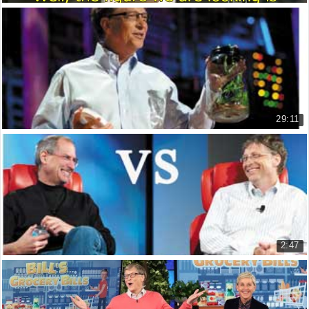
Bill Gates góp phần xóa bỏ bệnh bại liệt trên ...
Bill Gates close to completely e...
16.381 lượt xem
29:11
TED - Bill Gate: Đổi mới từ con số không
TED - Bill Gate: Innovating To Z...
16.581 lượt xem
2:47
Steve Jobs so tài Bill Gate với nhạc ráp rất đ...
Steve Jobs VS Bill Gate - Rap mu...
38.117 lượt xem