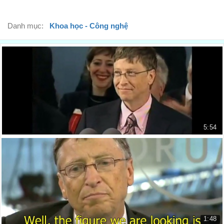
Danh mục:
Khoa học - Công nghệ
5:54
Bill Gates phát biểu tại Đại học Harvard
Bill Gates Speech at Harvard
17.329 lượt xem
1:48