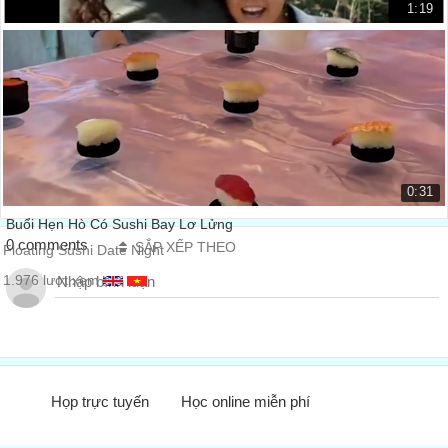
1:19
Hướng dẫn viên du lịch giỏi nhất tại Sapa, Việ...
The best Tour guide in Sapa Viet...
30.926 lượt xem
0:31
Buổi Hẹn Hò Có Sushi Bay Lơ Lửng
0 comments
SẮP XẾP THEO
Floating Sushi Date Night
1.976 lượt xem
Họp trực tuyến
Học online miễn phí