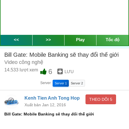
<<
>>
Play
Tốc độ
Bill Gate: Mobile Banking sẽ thay đổi thế giới
Video công nghệ
14.533 lượt xem
6
LƯU
Server:
Server 1
Server 2
Kenh Tien Anh Tong Hop
THEO DÕI
5
Xuất bản Jan 12, 2016
Bill Gate: Mobile Banking sẽ thay đổi thế giới