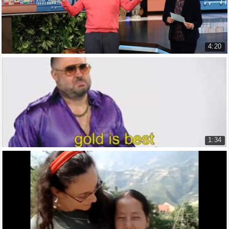
4:20
Tỷ phý Bill Gates chơi hãy chọn giá đúng
Billionaire Bill Gates Guesses G...
7.087 lượt xem
1:34
Giới thiệu iphone 5s màu vàng
Present the Gold iphone 5s
7.964 lượt xem