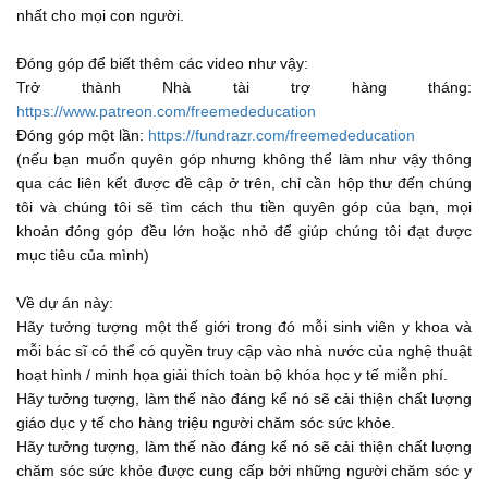
nhất cho mọi con người.
Between your eyes are your ethmoid sinuses.
...
Đóng góp để biết thêm các video như vậy:
00:31
Trở thành Nhà tài trợ hàng tháng:
In bones behind your nose are your sphenoid sinuses.
https://www.patreon.com/freemededucation
...
Đóng góp một lần:
https://fundrazr.com/freemededucation
00:33
(nếu bạn muốn quyên góp nhưng không thể làm như vậy thông
They’re lined with soft, pink tissue called mucosa.
qua các liên kết được đề cập ở trên, chỉ cần hộp thư đến chúng
...
tôi và chúng tôi sẽ tìm cách thu tiền quyên góp của bạn, mọi
00:36
khoản đóng góp đều lớn hoặc nhỏ để giúp chúng tôi đạt được
Sinusitis means your sinuses are inflamed.
mục tiêu của mình)
...
00:40
Về dự án này:
What Causes sinusitis?
Hãy tưởng tượng một thế giới trong đó mỗi sinh viên y khoa và
...
mỗi bác sĩ có thể có quyền truy cập vào nhà nước của nghệ thuật
00:43
hoạt hình / minh họa giải thích toàn bộ khóa học y tế miễn phí.
98 percent of sinusitis occur due to viral infection, it can also
Hãy tưởng tượng, làm thế nào đáng kể nó sẽ cải thiện chất lượng
be caused by bacterial
giáo dục y tế cho hàng triệu người chăm sóc sức khỏe.
Hãy tưởng tượng, làm thế nào đáng kể nó sẽ cải thiện chất lượng
...
00:45
chăm sóc sức khỏe được cung cấp bởi những người chăm sóc y