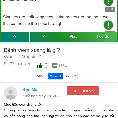
...
00:10
Sinuses are hollow spaces in the bones around the nose
that connect to the nose through
...
00:15
<<
>>
Play
Tốc độ
small, narrow channels.
...
Bệnh Viêm xoang là gì?
00:18
What is Sinusitis?
Humans possess four paired paranasal sinuses Your
6.232 lượt xem
0
cheekbones hold your maxillary sinuses
LƯU
...
00:20
Server:
Server 1
Server 2
(the largest).
Học Mãi
...
THEO DÕI
973
00:26
Xuất bản May 28, 2018
The low-center of your forehead is where your frontal
Mục tiêu của chúng tôi:
sinuses are located.
Chúng ta hãy làm cho Giáo dục y tế phổ quát, miễn phí, hiện đại
...
và sẵn sàng cho mọi con người để cho phép các cơ sở y tế tốt
00:27