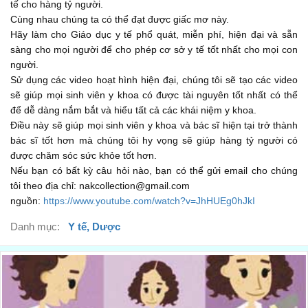
infection.
tế cho hàng tỷ người.
Cùng nhau chúng ta có thể đạt được giấc mơ này.
...
00:51
Hãy làm cho Giáo dục y tế phổ quát, miễn phí, hiện đại và sẵn
while small population can have it due to fungal disease.
sàng cho mọi người để cho phép cơ sở y tế tốt nhất cho mọi con
người.
...
00:52
Sử dụng các video hoạt hình hiện đại, chúng tôi sẽ tạo các video
There are some pre disposing factors that make it more
sẽ giúp mọi sinh viên y khoa có được tài nguyên tốt nhất có thể
để dễ dàng nắm bắt và hiểu tất cả các khái niệm y khoa.
likely that you get sinusitis
Điều này sẽ giúp mọi sinh viên y khoa và bác sĩ hiện tại trở thành
...
00:55
bác sĩ tốt hơn mà chúng tôi hy vọng sẽ giúp hàng tỷ người có
được chăm sóc sức khỏe tốt hơn.
including: Allergic rhinitis which makes it easier for infection
Nếu bạn có bất kỳ câu hỏi nào, bạn có thể gửi email cho chúng
to occur, exposure to
tôi theo địa chỉ: nakcollection@gmail.com
...
00:59
nguồn:
https://www.youtube.com/watch?v=JhHUEg0hJkI
smoke or cigratte smoking, anatomical abnormailities which
Danh mục:
Y tế, Dược
make it difficult for sinuses to drain,
...
01:04
The central event in sinusitis is blockage of the sinus
openings, or ostia as a result