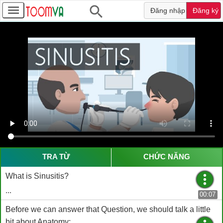
Đăng nhập
Đăng ký
TRA TỪ
CHỨC NĂNG
What is Sinusitis?
...
00:07
Before we can answer that Question, we should talk a little
bit about Anatomy: