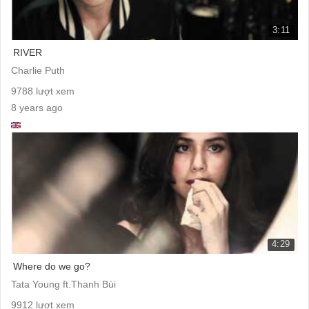
3:11
RIVER
Charlie Puth
9788 lượt xem
8 years ago
4:29
Where do we go?
Tata Young ft.Thanh Bùi
9912 lượt xem