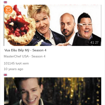
25
Tập
41:27
Vua Đầu Bếp Mỹ - Season 4
MasterChef USA - Season 4
101145 lượt xem
10 years ago