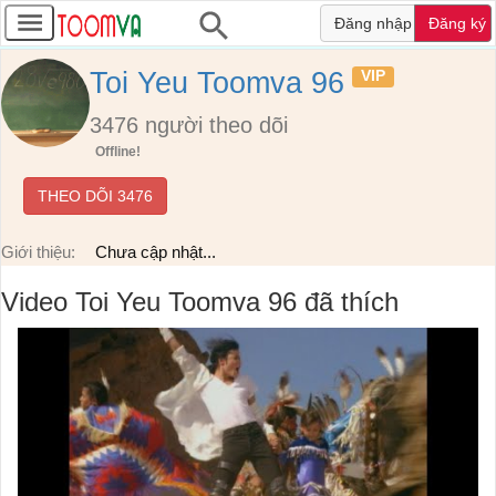
Đăng nhập
Đăng ký
Toi Yeu Toomva 96
VIP
3476
người theo dõi
Offline!
THEO DÕI
3476
Giới thiệu:
Chưa cập nhật...
Video Toi Yeu Toomva 96 đã thích