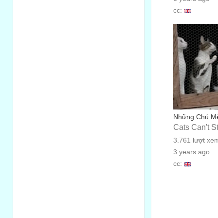
cc:
Những Chú M
Cats Can't 
3.761 lượt xe
3 years ago
cc: