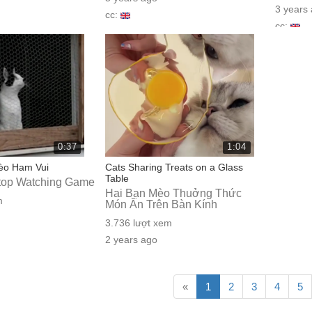
3 years
cc:
cc:
0:37
1:04
èo Ham Vui
Cats Sharing Treats on a Glass
Table
Stop Watching Game
Hai Bạn Mèo Thuởng Thức
m
Món Ăn Trên Bàn Kính
3.736 lượt xem
2 years ago
cc:
«
1
2
3
4
5