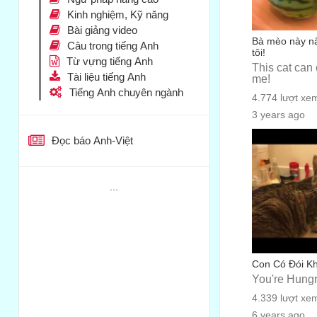
Kinh nghiệm, Kỹ năng
Bài giảng video
Bà mèo này nấ
Câu trong tiếng Anh
tôi!
Từ vựng tiếng Anh
This cat can 
Tài liệu tiếng Anh
me!
Tiếng Anh chuyên ngành
4.774 lượt xe
3 years ago
cc:
Đọc báo Anh-Việt
...
Con Có Đói K
You're Hung
4.339 lượt xe
6 years ago