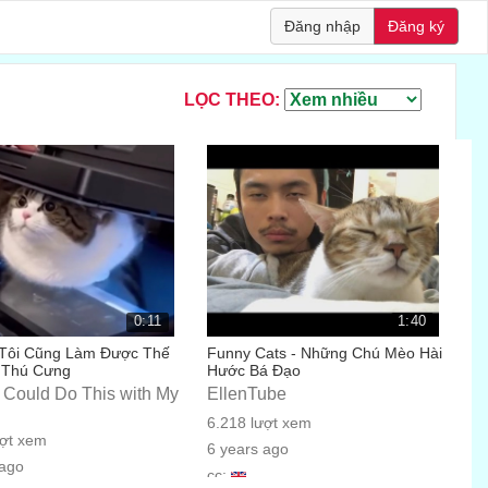
Đăng nhập
Đăng ký
LỌC THEO:
0:11
1:40
Tôi Cũng Làm Được Thế
Funny Cats - Những Chú Mèo Hài
 Thú Cưng
Hước Bá Đạo
I Could Do This with My
EllenTube
6.218 lượt xem
ượt xem
6 years ago
 ago
cc: