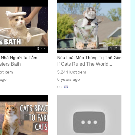
3:29
1:21
 Nhà Người Ta Tắm
Nếu Loài Mèo Thống Trị Thế Giới...
sters Bath
If Cats Ruled The World...
ượt xem
5.244 lượt xem
 ago
6 years ago
cc: