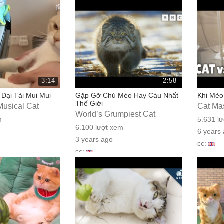
cc:
3:14
2:58
 Đại Tài Mui Mui
Gặp Gỡ Chú Mèo Hay Cáu Nhất
Khi Mèo
Thế Giới
Musical Cat
Cat Ma
World’s Grumpiest Cat
m
5.631 l
6.100 lượt xem
6 years
3 years ago
cc:
cc: