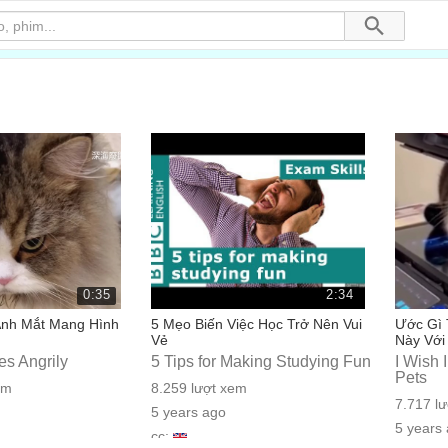
0:35
2:34
nh Mắt Mang Hình
5 Mẹo Biến Việc Học Trở Nên Vui
Ước Gì 
Vẻ
Này Với
es Angrily
5 Tips for Making Studying Fun
I Wish 
Pets
em
8.259 lượt xem
7.717 l
5 years ago
5 years
cc: