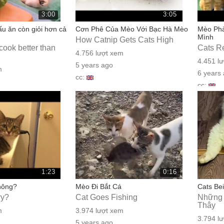
3:00
3:05
u ăn còn giỏi hơn cả
Cơn Phê Của Mèo Với Bạc Hà Mèo
Mèo Phả
Mình
How Catnip Gets Cats High
cook better than
Cats Re
4.756 lượt xem
4.451 l
5 years ago
m
6 years
cc:
cc:
1:23
0:16
hông?
Mèo Đi Bắt Cá
Cats Bei
ry?
Cat Goes Fishing
Những 
Thây
m
3.974 lượt xem
3.794 l
5 years ago