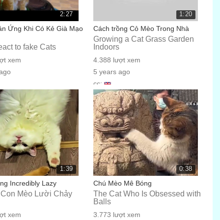
2:27
1:20
n Ứng Khi Có Kẻ Già Mạo
Cách trồng Cỏ Mèo Trong Nhà
Growing a Cat Grass Garden
act to fake Cats
Indoors
ượt xem
4.388 lượt xem
 ago
5 years ago
cc:
1:39
0:38
ng Incredibly Lazy
Chú Mèo Mê Bóng
Con Mèo Lười Chảy
The Cat Who Is Obsessed with
Balls
ượt xem
3.773 lượt xem