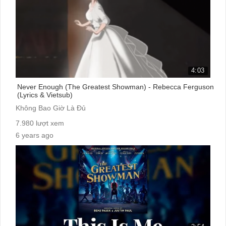
4:03
Never Enough (The Greatest Showman) - Rebecca Ferguson
(Lyrics & Vietsub)
Không Bao Giờ Là Đủ
7.980 lượt xem
6 years ago
cc: