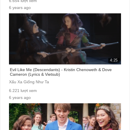
6.654 lượt xem
6 years ago
cc:
4:25
Evil Like Me (Descendants) - Kristin Chenoweth & Dove
Cameron (Lyrics & Vietsub)
Xấu Xa Giống Như Ta
6.221 lượt xem
6 years ago
cc: