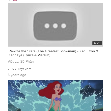
4:28
Rewrite the Stars (The Greatest Showman) - Zac Efron &
Zendaya (Lyrics & Vietsub)
Viết Lại Số Phận
7.077 lượt xem
6 years ago
cc: