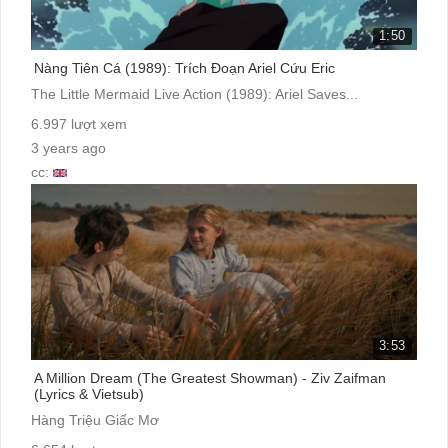
1:50
Nàng Tiên Cá (1989): Trích Đoạn Ariel Cứu Eric
The Little Mermaid Live Action (1989): Ariel Saves...
6.997 lượt xem
3 years ago
cc:
3:53
A Million Dream (The Greatest Showman) - Ziv Zaifman
(Lyrics & Vietsub)
Hàng Triệu Giấc Mơ