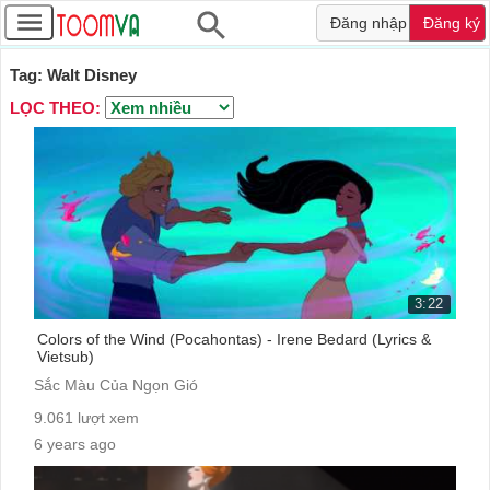
Đăng nhập
Đăng ký
Tag: Walt Disney
LỌC THEO:
3:22
Colors of the Wind (Pocahontas) - Irene Bedard (Lyrics &
Vietsub)
Sắc Màu Của Ngọn Gió
9.061 lượt xem
6 years ago
cc: