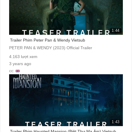
1:44
Trailer Phim Peter Pan & Wendy Vietsub
PETER PAN & WENDY (2023) Official Trailer
4.163 lượt xem
3 years ago
cc:
1:43
Trailer Phim Haunted Mansion (Biệt Thự Ma Ám) Vietsub