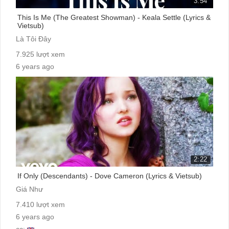
3:54
This Is Me (The Greatest Showman) - Keala Settle (Lyrics &
Vietsub)
Là Tôi Đây
7.925 lượt xem
6 years ago
cc:
2:22
If Only (Descendants) - Dove Cameron (Lyrics & Vietsub)
Giá Như
7.410 lượt xem
6 years ago
cc: