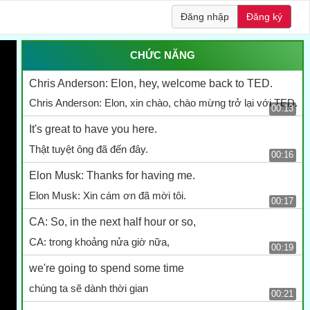
Đăng nhập
Đăng ký
CHỨC NĂNG
Chris Anderson: Elon, hey, welcome back to TED.
Chris Anderson: Elon, xin chào, chào mừng trở lại với TED.
00:13
It's great to have you here.
Thật tuyệt ông đã đến đây.
00:16
Elon Musk: Thanks for having me.
Elon Musk: Xin cám ơn đã mời tôi.
00:17
CA: So, in the next half hour or so,
CA: trong khoảng nửa giờ nữa,
00:19
we're going to spend some time
chúng ta sẽ dành thời gian
00:21