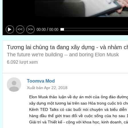
/
<<
>>
00:00
00:00
Tương lai chúng ta đang xây dựng - và nhàm 
The future we're building -- and boring Elon Musk
6.092 lượt xem
Toomva Mod
Xuất bản Apr 22, 2018
Elon Musk thảo luận về dự án mới của ông đào đường
xây dựng một tương lai trên sao Hỏa trong cuộc trò ch
Kênh TED Talks có các buổi nói chuyện và biểu diễn 
hàng đầu thế giới trao đổi về cuộc sống của họ sau
Giải trí và Thiết kế - cộng với khoa học, kinh doanh, 