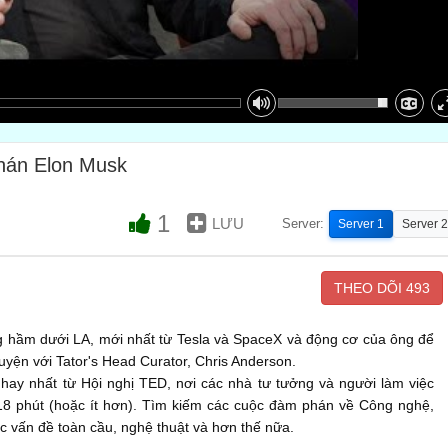
chán Elon Musk
1
LƯU
Server:
Server 1
Server 2
THEO DÕI
493
 hầm dưới LA, mới nhất từ Tesla và SpaceX và động cơ của ông để
uyện với Tator's Head Curator, Chris Anderson.
hay nhất từ Hội nghị TED, nơi các nhà tư tưởng và người làm việc
 18 phút (hoặc ít hơn). Tìm kiếm các cuộc đàm phán về Công nghệ,
các vấn đề toàn cầu, nghệ thuật và hơn thế nữa.