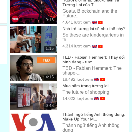
Người giỏi nhất, Blockchain và
and this is to create the beginning
Tương Lai của T...
và điều này là để khởi đầu
Goats, Blockchain and the
00:43
Future...
9:13
of what will hopefully be a 3D network of tunnels
4.641 lượt xem
Nhà trẻ tương lai sẽ như thế này?
cho cái mà tôi hy vọng sẽ là một mạng lưới đường hầm 3
So these are kindergartens in
chiều
th...
00:47
4.314 lượt xem
to alleviate congestion.
1:15
để giảm bớt sự tắc nghẽn.
TED - Fabian Hemmert: Thay đổi
00:52
hình dạng - tươ...
TED - Fabian Hemmert: The
So right now, one of the most soul-destroying things is
shape-...
traffic.
4:15
18.492 lượt xem
Và giờ đây, một trong những thứ đang hủy hoại tâm hồn lớn
Mua sắm trong tương lai
nhất là giao thông.
The future of shopping
00:54
14.022 lượt xem
It affects people in every part of the world.
0:48
Nó ảnh hưởng đến con người ở khắp mọi nơi trên thế giới.
00:59
Thành ngữ tiếng Anh thông dụng:
Make Up Your M...
It takes away so much of your life.
Thành ngữ tiếng Anh thông
dụng
Nó lấy đi nhiều thứ trong cuộc sống của chúng ta.