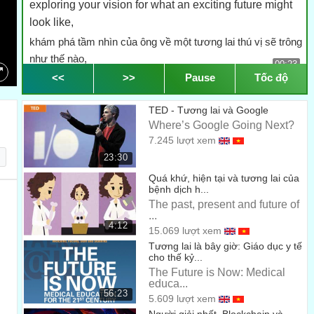
exploring your vision for what an exciting future might
look like,
khám phá tầm nhìn của ông về một tương lai thú vị sẽ trông
như thế nào,
00:23
<<
>>
Pause
Tốc độ
which I guess makes the first question a little ironic:
mà tôi đoán nó làm cho câu hỏi đầu tiên có chút mỉa mai:
TED - Tương lai và Google
00:27
Where’s Google Going Next?
Why are you boring?
7.245 lượt xem
Tại sao ông lại đào?
00:31
23:30
Quá khứ, hiện tại và tương lai của
EM: Yeah.
bệnh dịch h...
EM: Vâng.
The past, present and future of
00:33
...
I ask myself that frequently.
4:12
15.069 lượt xem
Tôi thường tự hỏi mình điều đó.
Tương lai là bây giờ: Giáo dục y tế
00:34
cho thế kỷ...
The Future is Now: Medical
We're trying to dig a hole under LA,
educa...
Chúng tôi đang cố đào một cái lỗ bên dưới L.A,
56:23
5.609 lượt xem
00:39