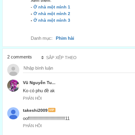
Xem thêm:
-
Ở nhà một mình 1
-
Ở nhà một mình 2
-
Ở nhà một mình 3
Danh mục:
Phim hài
2 comments
SẮP XẾP THEO
Vũ Nguyễn Tu...
Ko có phu đề ak
PHẢN HỒI
takeshi2009
VIP
oof!!!!!!!!!!!!!!!!!!!!!!!!!!!!!!11
PHẢN HỒI