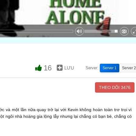
16
LƯU
Server:
Server 1
Server 2
THEO DÕI
3476
c và một lần nữa quay trở lại với Kevin không hoàn toàn trơ trọi vì
 một ngôi nhà hoàng gia lộng lẫy nhưng lại chẳng có bạn bè, chẳng có