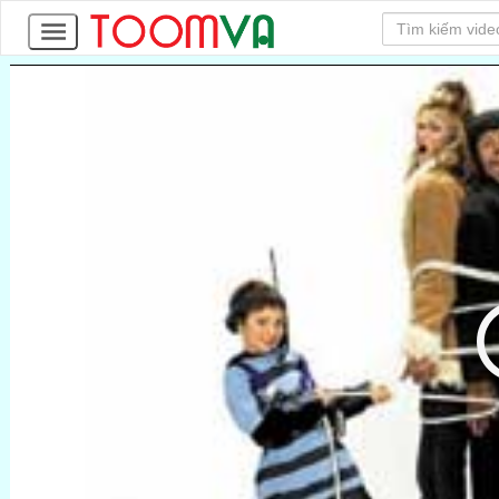
22
Tập