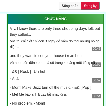
Đăng nhập
Đăng ký
CHỨC NĂNG
Viv. I know there are only three shopping days left. but
they called...
Viv. tôi chỉ biết chỉ còn 3 ngày để sắm đồ thôi nhưng họ gọi
điện...
00:46
and they want to see your house i n an hour.
và họ muốn đến xem nhà cô trong khoảng một tiếng nữa.
00:50
- && [ Rock ] - Uh-huh.
- À. à.
00:52
- Mom! Make Buzz turn off the music. - && [ Pop ]
- Mẹ! Mẹ bảo anh Buzz tắt nhạc đi ạ.
00:54
- No problem. - Mom!