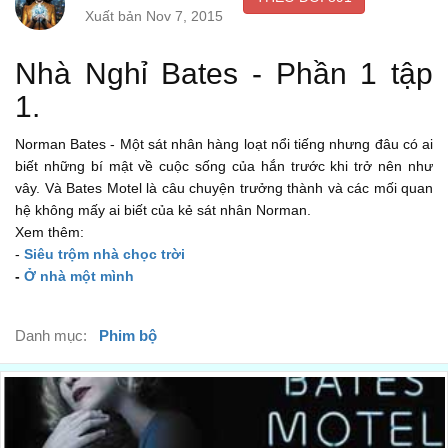
Xuất bản Nov 7, 2015
Bố...
01:43
Norman...
Nhà Nghỉ Bates - Phần 1 tập
Norman...
01:52
1.
Norman?
Norman Bates - Một sát nhân hàng loạt nổi tiếng nhưng đâu có ai
Norman?
02:01
biết những bí mật về cuộc sống của hắn trước khi trở nên như
vây. Và Bates Motel là câu chuyện trưởng thành và các mối quan
Norman.
hệ không mấy ai biết của kẻ sát nhân Norman.
Norman.
02:05
Xem thêm:
-
Siêu trộm nhà chọc trời
Oh, honey. I'm so sorry.
-
Ở nhà một mình
Con yêu. Mẹ xin lỗi.
02:16
Dad.
Danh mục:
Phim bộ
Bố ơi.
02:22
This is the part where you say,
Phần của con phải nói thế này,
02:53