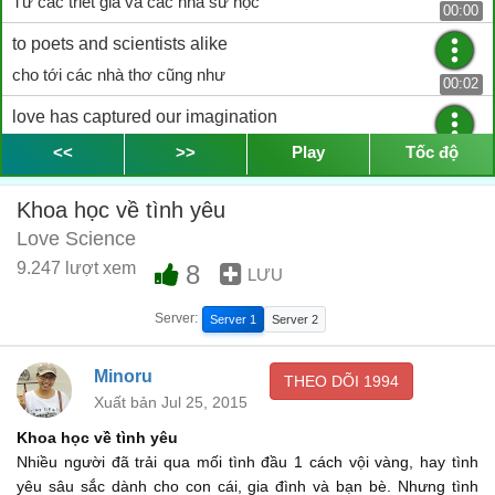
Từ các triết gia và các nhà sử học
00:00
to poets and scientists alike
cho tới các nhà thơ cũng như
00:02
love has captured our imagination
những nhà khoa học tình yêu đã thu hút trí tưởng tượng
<<
>>
Play
Tốc độ
00:04
and curiosity for centuries
Khoa học về tình yêu
và tính hiếu kì của chúng ta
00:05
Love Science
Many have experienced the rush
9.247 lượt xem
8
LƯU
Nhiều người đã trải qua
00:07
Server:
Server 1
Server 2
of falling in love for the first time
mối tình đầu 1 cách vội vàng
Minoru
00:09
THEO DÕI
1994
Xuất bản Jul 25, 2015
Or the deep feelings of love
Khoa học về tình yêu
hay tình yêu sâu sắc
00:11
Nhiều người đã trải qua mối tình đầu 1 cách vội vàng, hay tình
for your children
yêu sâu sắc dành cho con cái, gia đình và bạn bè. Nhưng tình