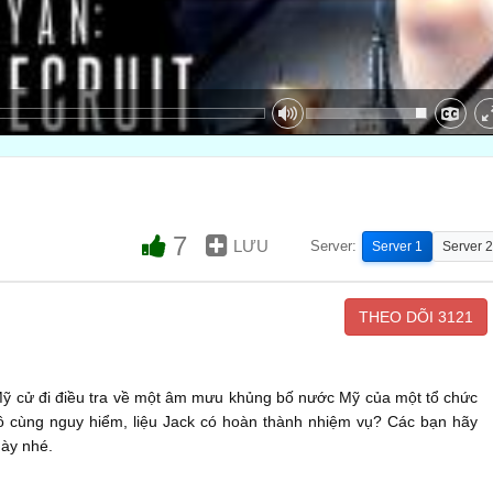
7
LƯU
Server:
Server 1
Server 2
THEO DÕI
3121
Mỹ cử đi điều tra về một âm mưu khủng bố nước Mỹ của một tổ chức
 cùng nguy hiểm, liệu Jack có hoàn thành nhiệm vụ? Các bạn hãy
ày nhé.