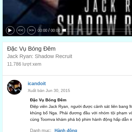
/
<<
>>
00:00
00:00
Đặc Vụ Bóng Đêm
Jack Ryan: Shadow Recruit
11.786 lượt xem
icandoit
Xuất bản Jun 30, 2015
Đặc Vụ Bóng Đêm
Điệp viên Jack Ryan, người được cảnh sát liên bang 
khủng bố Nga. Phải đương đầu với nhóm tội phạm vô
cùng Toomva khám phá bộ phim hành động hấp dẫn n
Danh mục:
Hành động