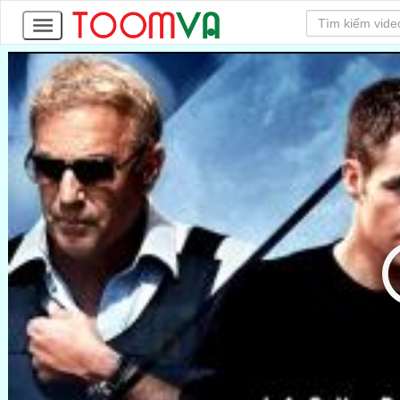
22
Tập