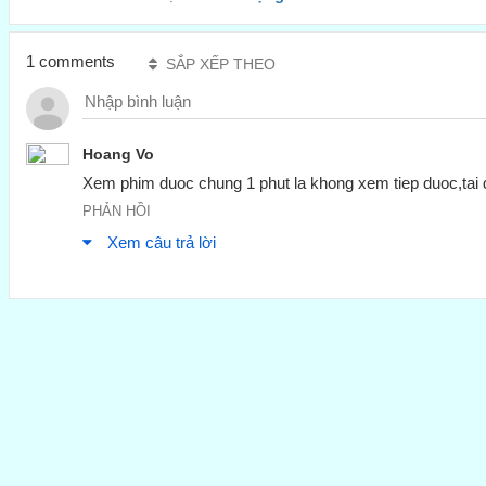
1 comments
SẮP XẾP THEO
Hoang Vo
Xem phim duoc chung 1 phut la khong xem tiep duoc,tai di 
PHẢN HỒI
Xem câu trả lời