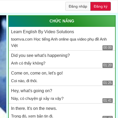
Đăng nhập
Đăng ký
CHỨC NĂNG
Learn English By Video Solutions
toomva.com Học tiếng Anh online qua video phụ đề Anh
Việt
00:00
Did you see what's happening?
Anh có thấy không?
01:20
Come on, come on, let's go!
Coi nào, đi thôi.
01:25
Hey, what's going on?
Này, có chuyện gì xảy ra vậy?
01:41
In there. It's on the news.
Trong đó, xem bản tin đi.