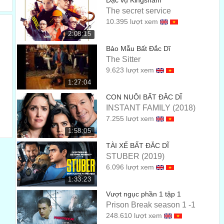
Đặc vụ Kingsnam
Hôm đó, là 1 ngày đẹp trời ở New York.
The secret service
02:06
10.395 lượt xem
Everyone is out in the street, everyone's on their
2:08:15
rooftops,
Bảo Mẫu Bất Đắc Dĩ
Mọi người ở ngoài đường, trên các mái nhà cao tầng.
The Sitter
02:08
9.623 lượt xem
everyone's on their mobile phones.
1:27:04
Chăm chú vào cái điện thoại đi động.
02:11
CON NUÔI BẤT ĐẮC DĨ
INSTANT FAMILY (2018)
I don't think people can quite believe what's happened.
7.255 lượt xem
Tôi không nghĩ là có ai đó tin vào những chuyện đã xảy ra.
02:13
1:58:05
Given that this is the financial district,
TÀI XẾ BẤT ĐẮC DĨ
Đó chỉ là 1 khu tài chính,
STUBER (2019)
02:15
6.096 lượt xem
is it your understanding that people...
1:33:23
các bạn có hiểu rằng những người...
02:17
Vượt ngục phần 1 tập 1
Prison Break season 1 -1
You're American, aren't you? Sorry, mate.
248.610 lượt xem
Anh là người Mỹ, phải không? Xin lỗi, anh bạn.