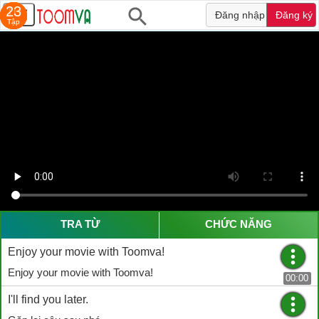
10
10
10
10
10
10
23
Đăng nhập
Đăng ký
Tập
Tập
Tập
Tập
Tập
Tập
Tập
TRA TỪ
CHỨC NĂNG
Enjoy your movie with Toomva!
Enjoy your movie with Toomva!
00:00
I'll find you later.