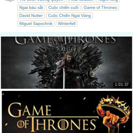
Ngai báu sắt
Cuộc chiến cuối
Game of Thrones
David Nutter
Cuộc Chiến Ngai Vàng
Miguel Sapochnik
Winterfell
1:01:37
Cuộc Chiến Ngai Vàng - Phần 1
Game of Thrones - Season 1
55.301 lượt xem