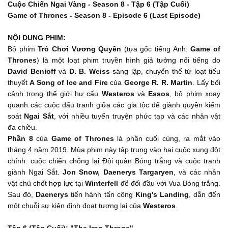
Cuộc Chiến Ngai Vàng - Season 8 - Tập 6 (Tập Cuối)
Game of Thrones - Season 8 - Episode 6 (Last Episode)
NỘI DUNG PHIM:
Bộ phim
Trò Chơi Vương Quyền
(tựa gốc tiếng Anh:
Game of
Thrones
) là một loạt phim truyền hình giả tưởng nổi tiếng do
David Benioff
và
D. B. Weiss
sáng lập, chuyển thể từ loạt tiểu
thuyết
A Song of Ice and Fire
của
George R. R. Martin
. Lấy bối
cảnh trong thế giới hư cấu
Westeros
và
Essos
, bộ phim xoay
quanh các cuộc đấu tranh giữa các gia tộc để giành quyền kiểm
soát
Ngai Sắt
, với nhiều tuyến truyện phức tạp và các nhân vật
đa chiều.
Phần 8
của
Game of Thrones
là phần cuối cùng, ra mắt vào
tháng 4 năm 2019. Mùa phim này tập trung vào hai cuộc xung đột
chính: cuộc chiến chống lại Đội quân Bóng trắng và cuộc tranh
giành Ngai Sắt.
Jon Snow, Daenerys Targaryen
, và các nhân
vật chủ chốt hợp lực tại
Winterfell
để đối đầu với Vua Bóng trắng.
Sau đó,
Daenerys
tiến hành tấn công
King's Landing
, dẫn đến
một chuỗi sự kiện định đoạt tương lai của
Westeros
.