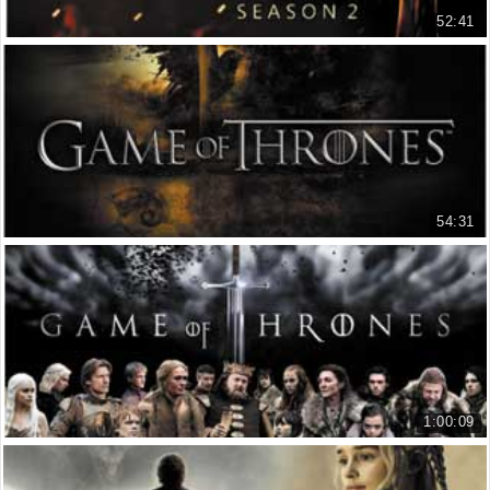
52:41
Cuộc Chiến Ngai Vàng - Phần 2
Game of Thrones - Season 2
21.618 lượt xem
54:31
Cuộc Chiến Ngai Vàng - Phần 3
Game of Thrones - Season 3
20.409 lượt xem
1:00:09
Cuộc Chiến Ngai Vàng - Phần 4
Game Of Thrones - Season 4