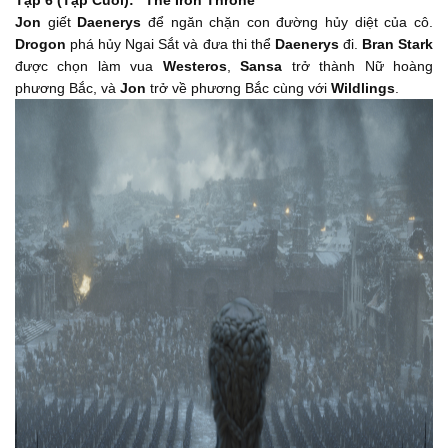
Tập 6 (Tập Cuối):
"The Iron Throne"
Jon
giết
Daenerys
để ngăn chặn con đường hủy diệt của cô.
Drogon
phá hủy Ngai Sắt và đưa thi thể
Daenerys
đi.
Bran Stark
được chọn làm vua
Westeros
,
Sansa
trở thành Nữ hoàng
phương Bắc, và
Jon
trở về phương Bắc cùng với
Wildlings
.