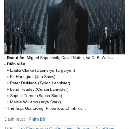
- Đạo diễn
: Miguel Sapochnik, David Nutter, và D. B. Weiss.
- Diễn viên
:
+ Emilia Clarke (Daenerys Targaryen)
+ Kit Harington (Jon Snow)
+ Peter Dinklage (Tyrion Lannister)
+ Lena Headey (Cersei Lannister)
+ Sophie Turner (Sansa Stark)
+ Maisie Williams (Arya Stark)
- Thể loại
: Giả tưởng, Phiêu lưu, Chính kịch.
Danh mục:
Phim bộ
Tags:
Trò Chơi Vương Quyền
Final Season
Night King