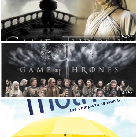
14.388 lượt xem
54:22
Cuộc Chiến Ngai Vàng - Phần 5
Game Of Thrones - Season 5
14.909 lượt xem
49:58
Cuộc Chiến Ngai Vàng - Phần 6
Game of Thrones - Season 6
19.901 lượt xem