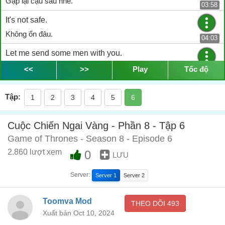
Gặp lại cậu sau nhé.
03:58
It's not safe.
Không ổn đâu.
04:03
Let me send some men with you.
Hãy để tôi cử vài người đi cùng ông.
<<
>>
Play
Tốc độ
04:07
I'm going alone.
Tập:
1
2
3
4
5
6
Tôi muốn đi một mình.
04:13
In the name of the one true queen,
Cuộc Chiến Ngai Vàng - Phần 8 - Tập 6
Nhân danh Nữ hoàng chân chính,
Game of Thrones - Season 8 - Episode 6
05:00
2.860 lượt xem
0
Đăng ký VIP
để xem tiếp phụ đề
LƯU
...
Server:
Server 1
Server 2
Toomva Mod
THEO DÕI
493
Xuất bản Oct 10, 2024