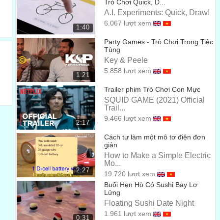
Trò Chơi Quick, D...
or brain games,
A.I. Experiments: Quick, Draw!
hay là trò chơi luyện trí não
00:22
6.067 lượt xem
1:40
are a growing market
Party Games - Trò Chơi Trong Tiệc
Tùng
là một thị trường đang phát triển
00:24
Key & Peele
with over ten thousands in the app store.
5.858 lượt xem
1:21
với hơn 10 ngàn trò trong cửa hàng ứng dụng
00:25
Trailer phim Trò Chơi Con Mực
SQUID GAME (2021) Official
They promise boost problem-solving abilities
Trail...
Chúng hứa hẹn sự tăng cường trong khả năng giải quyết
9.466 lượt xem
2:17
vấn đề
00:27
Cách tự làm một mô tơ điện đơn
giản
that will be long lasting.
How to Make a Simple Electric
mà sẽ tồn tại lâu dài
Mo...
00:29
2:27
19.720 lượt xem
They claim to help sustain your memory
Buổi Hẹn Hò Có Sushi Bay Lơ
Lửng
Chúng cho rằng sẽ giúp duy trì trí nhớ của bạn
00:30
Floating Sushi Date Night
in your twilight years.
1.961 lượt xem
0:31