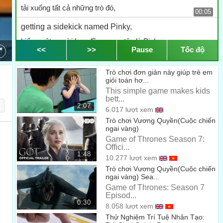
tải xuống tất cả những trò đó,
00:05
getting a sidekick named Pinky,
kiếm một người bạn đồng mưu tên là Pinky
00:07
<<
>>
Pause
Tốc độ
and taking over the world?
Trò chơi đơn giản này giúp trẻ em
và thống trị toàn thế giới?
00:08
giỏi toán hơ...
This simple game makes kids
As it turns out Brain games.
bett...
2:07
Hóa ra là những trò chơi luyện trí não.
6.017 lượt xem
00:10
Trò chơi Vương Quyền(Cuộc chiến
Hello mind craft enthusiasts,
ngai vàng)
Game of Thrones Season 7:
Xin chào những người say mê việc đầu óc,
00:16
Offici...
1:48
10.277 lượt xem
Julian here for DNews.
Trò chơi Vương Quyền(Cuộc chiến
đây là Julian của chương trình Dnews
ngai vàng) Sea...
00:18
Game of Thrones: Season 7
Computer-based cognitive-training software,
Episod...
0:30
8.058 lượt xem
Các phần mềm rèn luyện nhận thức trên máy tính,
00:20
Thử Nghiệm Trí Tuệ Nhân Tạo: