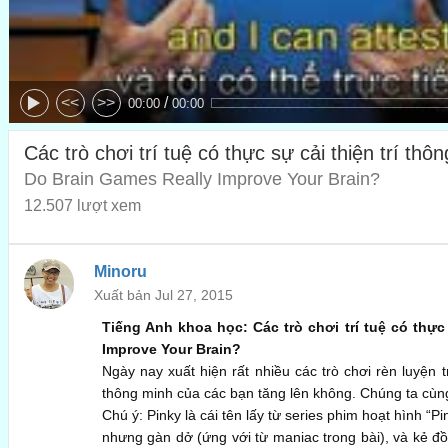
/
<<
>>
00:00
00:00
Các trò chơi trí tuệ có thực sự cải thiện trí th
Do Brain Games Really Improve Your Brain?
12.507 lượt xem
Minoru
Xuất bản Jul 27, 2015
Tiếng Anh khoa học: Các trò chơi trí tuệ có thực
Improve Your Brain?
Ngày nay xuất hiện rất nhiều các trò chơi rèn luyện tr
thông minh của các bạn tăng lên không. Chúng ta cùng
Chú ý: Pinky là cái tên lấy từ series phim hoạt hình “P
nhưng gàn dở (ứng với từ maniac trong bài), và kẻ đồ