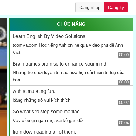
Đăng nhập
Đăng ký
CHỨC NĂNG
Learn English By Video Solutions
toomva.com Học tiếng Anh online qua video phụ đề Anh
Việt
00:00
Brain games promise to enhance your mind
Những trò chơi luyện trí não hứa hẹn cải thiện trí tuệ của
bạn
00:00
with stimulating fun.
bằng những trò vui kích thích
00:02
So what’s to stop some maniac
Vậy điều gì ngăn một vài kẻ gàn dở
00:04
from downloading all of them,