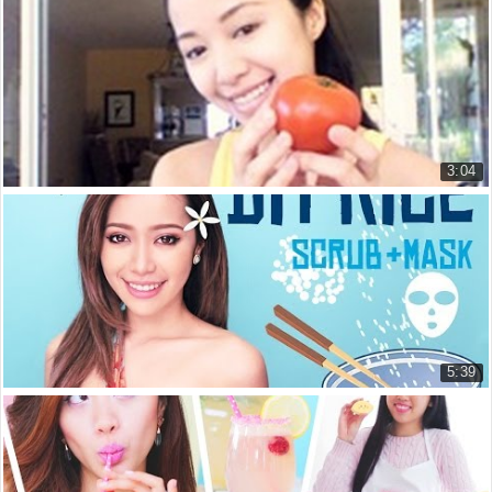
DIY Wine Mask - Tự Làm Mặt Nạ Rượu Vang
Michelle Phan
6.280 lượt xem
3:04
DIY Tomato Scrub - Tự Làm Tẩy Tế Bào Chết Bằng...
Michelle Phan
6.087 lượt xem
5:39
DIY Rice Scrub + Mask - Tự Làm Tẩy Tế Bào Chết...
Michelle Phan
6.872 lượt xem