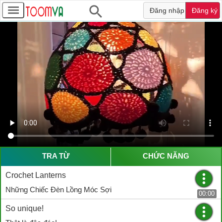
Đăng nhập
Đăng ký
TRA TỪ
CHỨC NĂNG
Crochet Lanterns
Những Chiếc Đèn Lồng Móc Sợi
00:00
So unique!