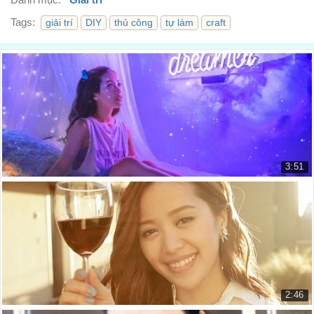
Tags:
giải trí
DIY
thủ công
tự làm
craft
3:51
DIY Room Ideas for Unicorns - Những Ý Tưởng Tr...
Michelle Phan
6.654 lượt xem
2:46