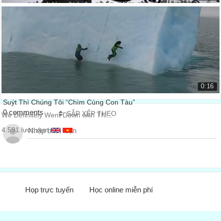
Văn hóa doanh nghiệp “Không-Khác-Lắm” của Appl...
The 'Not-So-Different' Apple Cor...
12.044 lượt xem
0:16
Suýt Thì Chúng Tôi “Chìm Cùng Con Tàu”
0 comments
SẮP XẾP THEO
We Definitely Went Down with Thi...
4.591 lượt xem
Họp trực tuyến
Học online miễn phí