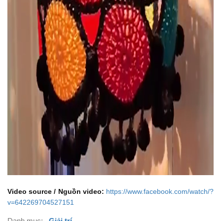
Video source / Nguồn video:
https://www.facebook.com/watch/?
v=642269704527151
Danh mục:
Giải trí