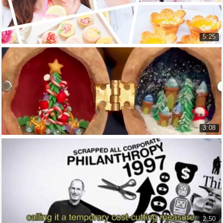
5:25
DIY Spring Delight Food, Drink + Face Mask - H...
Michelle Phan
6.343 lượt xem
3:08
DIY: The Walnut Opens up a Fantasy World
Quả Óc Chó Nhỏ Bé Mở Ra Cả Một T...
3.377 lượt xem
2:50