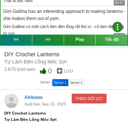
Thật là độc đáo!
00:07
Gini Gallina has an interesting approach to making lanterns -
she makes them out of yarn.
Gini Gallina có một cách làm đèn lồng rất thú vị - cô làm đèn lồng
từ sợi.
00:13
<<
>>
Play
Tốc độ
She uses glue, yarn and a balloon.
Cô dùng hồ dán, sợi và một quả bóng bay.
DIY Crochet Lanterns
00:19
Tự Làm Đèn Lồng Móc Sợi
She dips the yarn in a mixture of water and glue.
2.670 lượt xem
0
LƯU
Cô nhúng sợi đã được móc thành hình vào hỗn hợp nước và
keo.
00:26
Server:
Server 1
Server 2
Then she uses a balloon to support the yarn.
Akikawa
Sau đó, cô dùng quả bóng bay để hỗ trợ định hình.
THEO DÕI
227
00:35
Xuất bản Sep 15, 2023
Then lets it dry before popping the balloon.
DIY Crochet Lanterns
Đợi cho hồ khô rồi châm nổ quả bóng.
00:39
Tự Làm Đèn Lồng Móc Sợi
What a innovative way to make lanterns!