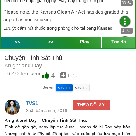
Tiện lợi. dễ chịu. giá hợp lý. Hãy bay cùng chúng tôi.
00:54
Please note. the Kansas Clean Air Act has designated this
airport as non-smoking.
Lưu ý: cấm hút thuốc trong phòng chờ tại bang Kansas.
01:03
Your attention. please. Baggage claim is located
<<
>>
Play
Tốc độ
Xin chú ý. Khu vực trả hành lý…
01:19
Chuyện Tình Sát Thủ
on the east side of the terminal.
Knight and Day
nằm ở phía đông của nhà ga.
01:23
16.273 lượt xem
4
LƯU
Hotel and ground transportation information boards
Server:
Server 1
Server 2
Quầy thông tin đặt xe, đặt phòng khách sạn…
01:25
and public telephones are located opposite the baggage
TVS1
THEO DÕI
891
carousels.
Xuất bản Jan 5, 2016
và điện thoại công cộng nằm đối diện với băng tải trả hành lý.
01:28
Knight and Day - Chuyện Tình Sát Thủ.
Tình cờ gặp gỡ, ngay lập tức June Havens đã bị Roy hớp hồn.
Ladies and gentlemen. please maintain visual contact
Nhưng chính từ đây cô đã bị kéo vào cuộc phiêu lưu mạo hiểm