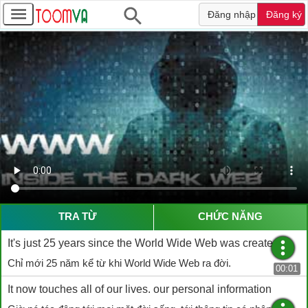
Đăng nhập
Đăng ký
TRA TỪ
CHỨC NĂNG
It's just 25 years since the World Wide Web was created.
Chỉ mới 25 năm kể từ khi World Wide Web ra đời.
00:01
It now touches all of our lives. our personal information