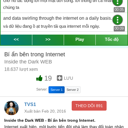
Giờ nó tác động tới mọi mặt đời sống. tới thông tin cá nhân của
chúng ta
00:05
and data swirling through the internet on a daily basis.
và dữ liệu đang ồ ạt truyền tải qua internet mỗi ngày.
00:09
Yet it's now caught in the greatest controversy of its life -
<<
>>
Play
Tốc độ
Tuy nhiên. giờ nó tạo nên cuộc tranh cãi lớn nhất trong lịch sử tồn
tại của nó
Bí ẩn bên trong Internet
00:13
Inside the Dark WEB
surveillance.
18.637 lượt xem
giám sát.
00:17
19
LƯU
This is a spy master's dream.
Server:
Server 1
Server 2
Đó là giấc mơ của một bậc thầy điệp viên.
00:18
No spy of the previous generations could have imagined that
TVS1
THEO DÕI
891
we
Xuất bản Feb 20, 2016
Không điệp viên nào trước đó có thể hình dung rằng
00:21
Inside the Dark WEB - Bí ẩn bên trong Internet.
Internet xuất hiện, một bước tiến đột phá làm thay đổi toàn nhân
would all volunteer for the world's best tracking device.