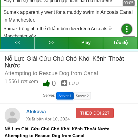
Hãy nhìn sự nỗ lực và phối hợp hoàn hảo đó mà xem!
00:05
Sumak apparently went for a muddy swim in Ancoats Canal
in Manchester.
Sumak trông như thể đi tắm bùn dưới kênh Ancoats ở
Manchester vậy.
00:09
<<
>>
Play
Tốc độ
These 20-year-old students were walking home from a
coffee shop when they spotted the dog owner in need of
Nỗ Lực Giải Cứu Chú Chó Khỏi Kênh Thoát
help.
Nước
Mấy sinh viên 20 tuổi này đang đi bộ về nhà từ quán cà phê thì
Attempting to Rescue Dog from Canal
nhìn thấy chủ nhân của chú chó đang cần sự giúp đỡ.
1.556 lượt xem
0
00:15
LƯU
Little did they know, their casual walk would turn into a
Server:
Server 1
Server 2
heroic act.
Họ cũng không ngờ buổi đi bộ bình thường của mình lại biến
Akikawa
THEO DÕI
227
thành một chuyến hành hiệp trượng nghĩa.
00:20
Xuất bản Apr 10, 2024
Such a beautiful reunion and a well-deserved applause!
Nỗ Lực Giải Cứu Chú Chó Khỏi Kênh Thoát Nước
Thật là một cuộc hội ngộ đẹp đẽ, xứng đáng nhận được một tràng
Attempting to Rescue Dog from Canal