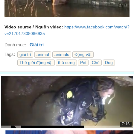
Video source / Nguồn video:
https://www.facebook.com/watch/?
v=217017308086935
Danh mục:
Giải trí
Tags:
giải trí
animal
animals
Động vật
Thế giới động vật
thú cưng
Pet
Chó
Dog
7:16
Giải cứu hang động Thái Lan đã thành công giai...