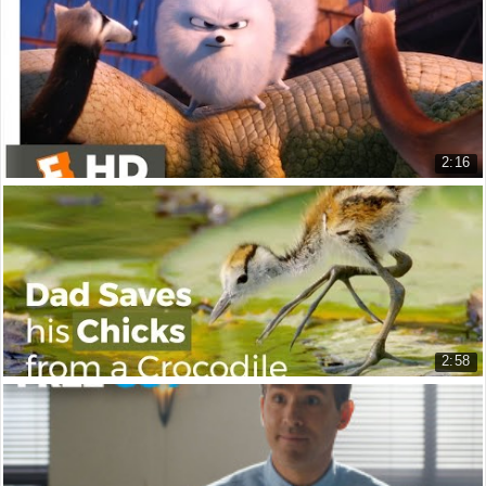
Thailand cave rescue has success...
7.644 lượt xem
2:16
Gidget Giải Cứu Max (Đẳng Cấp Thú Cưng)
Gidget Saves Max (The Secret Lif...
6.356 lượt xem
2:58
Gà Lôi Nước Bố Giải Cứu Các Con Khỏi Nanh Cá S...
Jacana Dad Rescues his Chicks fr...
5.356 lượt xem