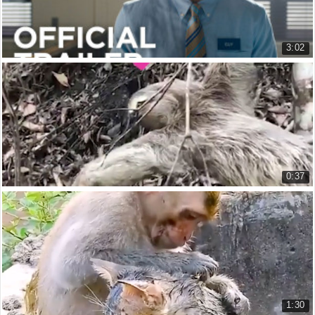
3:02
Trailer phim Giải Cứu "Guy"
FREE GUY (2021) Official Trailer
6.115 lượt xem
0:37
Giải Cứu Chú Lười Đáng Yêu Và Cái Kết Ấm Lòng
Saving a Sloth and the Warmheart...
3.297 lượt xem
1:30